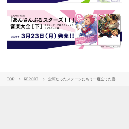
TOP
REPORT
念願だったステージにもう一度立てた喜び――声優アーティスト・前島亜美、初ワンマンライブ「前島亜美 1st LIVE Blue Moment supported by animelo」をレポート！