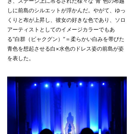
き、ステージ上に吊るされた様々な“青”色の布越
しに前島のシルエットが浮かんだ。やがて、ゆっ
くりと布が上昇し、彼女の好きな色であり、ソロ
アーティストとしてのイメージカラーでもあ
る“白群（ビャクグン）”＝柔らかい白みを帯びた
青色を想起させる白×水色のドレス姿の前島が姿
を表した。