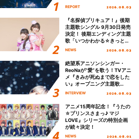
Final「NICE to meet YOU
2026.08.03
REPORT
!!」Dear 横浜BUNTAI”をレポ
ート!!
『名探偵プリキュア！』後期
主題歌シングル 9月30日発売
決定！ 後期エンディング主題
歌「いつかわかる☆きっとあ
える」TVサイズ先行配信開
2026.08.03
NEWS
始！
絶望系アニソンシンガー・
ReoNaが“愛”を歌う！TVアニ
メ『きみが死ぬまで恋をした
い』オープニング主題歌
「Amore」インタビュー
2026.08.03
INTERVIEW
アニメ15周年記念！『うたの
☆プリンスさまっ♪ マジ
LOVE』シリーズの特別企画
が続々決定！
2026.08.01
NEWS