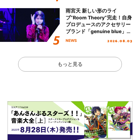
雨宮天 新しい形のライ
ブ”Room Theory”完走！自身
プロデュースのアクセサリー
ブランド「genuine blue」の
新作アクセサリー予約も開
2026.08.03
NEWS
始！
もっと見る