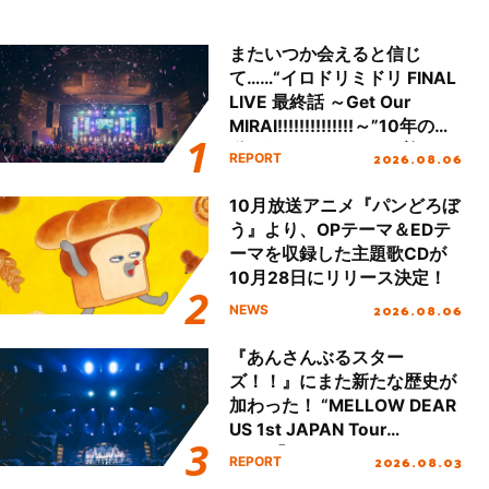
またいつか会えると信じ
て……“イロドリミドリ FINAL
LIVE 最終話 ～Get Our
MIRAI!!!!!!!!!!!!!!～”10年の活
動を経てファイナルを迎える
2026.08.06
REPORT
本公演をレポート
10月放送アニメ『パンどろぼ
う』より、OPテーマ＆EDテ
ーマを収録した主題歌CDが
10月28日にリリース決定！
2026.08.06
NEWS
『あんさんぶるスター
ズ！！』にまた新たな歴史が
加わった！ “MELLOW DEAR
US 1st JAPAN Tour
Final「NICE to meet YOU
2026.08.03
REPORT
!!」Dear 横浜BUNTAI”をレポ