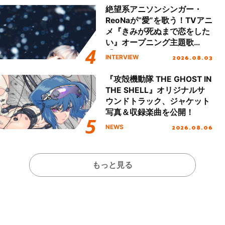
ート!!
絶望系アニソンシンガー・
ReoNaが“愛”を歌う！TVアニ
メ『きみが死ぬまで恋をした
い』オープニング主題歌
「Amore」インタビュー
2026.08.03
INTERVIEW
『攻殻機動隊 THE GHOST IN
THE SHELL』オリジナルサ
ウンドトラック、ジャケット
写真＆収録楽曲を公開！
2026.08.06
NEWS
もっと見る