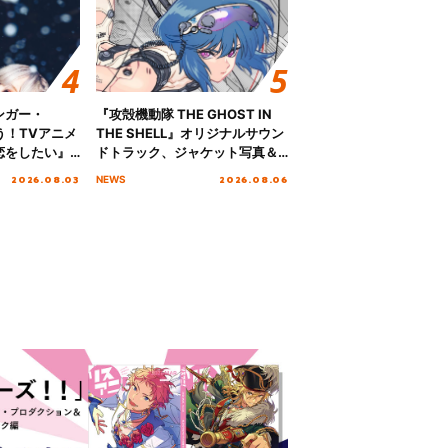
ンガー・
『攻殻機動隊 THE GHOST IN
歌う！TVアニメ
THE SHELL』オリジナルサウン
恋をしたい』
ドトラック、ジャケット写真＆
「Amore」
収録楽曲を公開！
2026.08.03
2026.08.06
NEWS