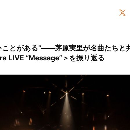
いことがある”――茅原実里が名曲たちと
hara LIVE “Message”＞を振り返る