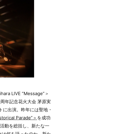
ra LIVE “Message”＞
周年記念花火大会 茅原実
イベントに出演。昨年には聖地・
torical Parade”＞
を成功
の活動を総括し、新たな一
女は何を語ったのか。新た