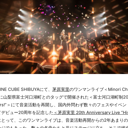
NE CUBE SHIBUYAにて、
茅原実里
のワンマンライブ＜Minori Chiha
夏に山梨県富士河口湖町とのタッグで開催された＜富士河口湖町制20
e are stars!”＞にて音楽活動を再開し、国内外問わず数々のフェスや
デビュー20周年を記念した
＜茅原実里 20th Anniversary Live “His
にとって、このワンマンライブは、音楽活動再開からの2年あまり
ージでもあった。数々の名曲たちと共にステージに立ち、そこで彼