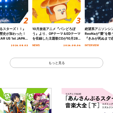
るスターズ！！』
10月放送アニメ『パンどろぼ
絶望系アニソンシ
歴史が加わった！
う』より、OPテーマ＆EDテーマ
ReoNaが“愛”を
AR US 1st JAPAN
を収録した主題歌CDが10月28
『きみが死ぬまで
NICE to meet YOU
日にリリース決定！
オープニング主題歌
2026.08.03
2026.08.06
NEWS
INTERVIEW
横浜BUNTAI”をレポー
インタビュー
もっと見る