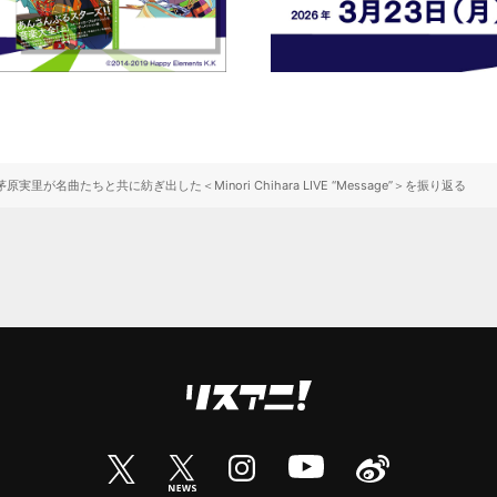
里が名曲たちと共に紡ぎ出した＜Minori Chihara LIVE “Message”＞を振り返る