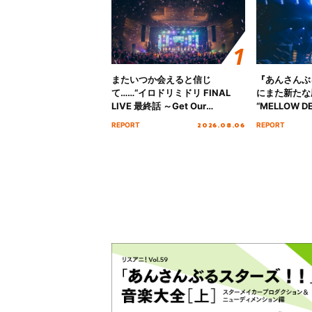
またいつか会えると信じ
『あんさんぶ
て……“イロドリミドリ FINAL
にまた新たな
LIVE 最終話 ～Get Our
“MELLOW DE
MIRAI!!!!!!!!!!!!!!～”10年の活動
Tour Final「
2026.08.06
REPORT
REPORT
を経てファイナルを迎える本公
!!」Dear 
演をレポート
ト!!