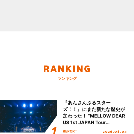
RANKING
ランキング
『あんさんぶるスター
ズ！！』にまた新たな歴史が
加わった！ “MELLOW DEAR
US 1st JAPAN Tour
Final「NICE to meet YOU
2026.08.03
REPORT