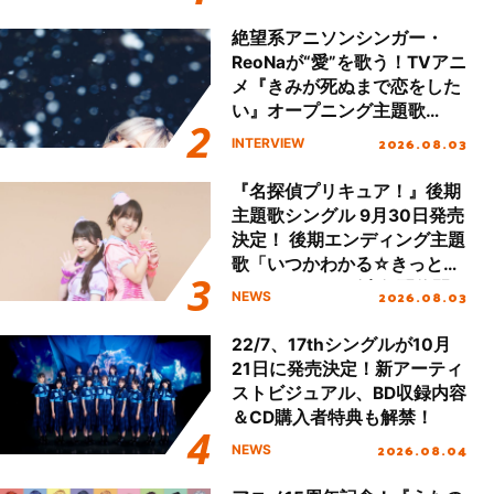
!!」Dear 横浜BUNTAI”をレポ
ート!!
絶望系アニソンシンガー・
ReoNaが“愛”を歌う！TVアニ
メ『きみが死ぬまで恋をした
い』オープニング主題歌
「Amore」インタビュー
2026.08.03
INTERVIEW
『名探偵プリキュア！』後期
主題歌シングル 9月30日発売
決定！ 後期エンディング主題
歌「いつかわかる☆きっとあ
える」TVサイズ先行配信開
2026.08.03
NEWS
始！
22/7、17thシングルが10月
21日に発売決定！新アーティ
ストビジュアル、BD収録内容
＆CD購入者特典も解禁！
2026.08.04
NEWS