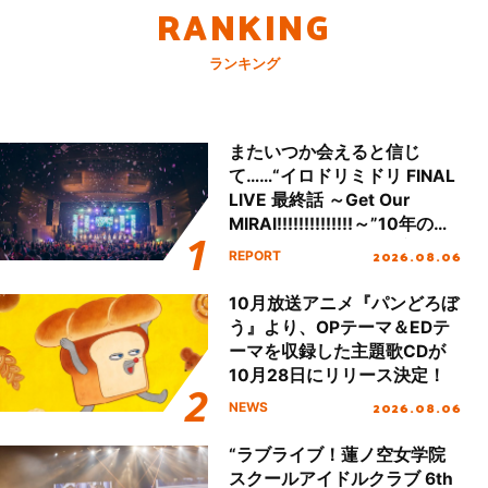
RANKING
ランキング
またいつか会えると信じ
て……“イロドリミドリ FINAL
LIVE 最終話 ～Get Our
MIRAI!!!!!!!!!!!!!!～”10年の活
動を経てファイナルを迎える
2026.08.06
REPORT
本公演をレポート
10月放送アニメ『パンどろぼ
う』より、OPテーマ＆EDテ
ーマを収録した主題歌CDが
10月28日にリリース決定！
2026.08.06
NEWS
“ラブライブ！蓮ノ空女学院
スクールアイドルクラブ 6th