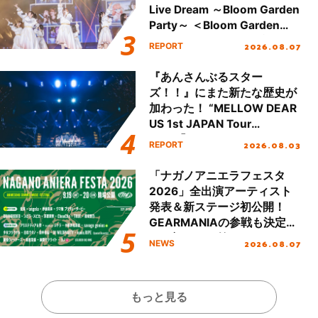
Live Dream ～Bloom Garden
Party～ ＜Bloom Garden
Party Stage／埼玉公演＞”
2026.08.07
REPORT
Day.1レポート！
『あんさんぶるスター
ズ！！』にまた新たな歴史が
加わった！ “MELLOW DEAR
US 1st JAPAN Tour
Final「NICE to meet YOU
2026.08.03
REPORT
!!」Dear 横浜BUNTAI”をレポ
ート!!
「ナガノアニエラフェスタ
2026」全出演アーティスト
発表＆新ステージ初公開！
GEARMANIAの参戦も決定
し、初となる第3ステージの
2026.08.07
NEWS
全貌が明らかに！
もっと見る