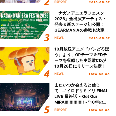
2026.08.07
REPORT
Day.1レポート！
「ナガノアニエラフェスタ
2026」全出演アーティスト
発表＆新ステージ初公開！
GEARMANIAの参戦も決定
し、初となる第3ステージの
2026.08.07
NEWS
全貌が明らかに！
10月放送アニメ『パンどろぼ
う』より、OPテーマ＆EDテ
ーマを収録した主題歌CDが
10月28日にリリース決定！
2026.08.06
NEWS
またいつか会えると信じ
て……“イロドリミドリ FINAL
LIVE 最終話 ～Get Our
MIRAI!!!!!!!!!!!!!!～”10年の活
動を経てファイナルを迎える
2026.08.06
REPORT
本公演をレポート