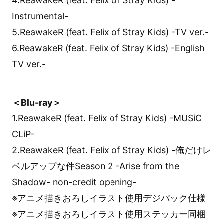
4.ReawakeR (feat. Felix of Stray Kids) -
Instrumental-
5.ReawakeR (feat. Felix of Stray Kids) -TV ver.-
6.ReawakeR (feat. Felix of Stray Kids) -English
TV ver.-
＜Blu-ray＞
1.ReawakeR (feat. Felix of Stray Kids) -MUSiC
CLiP-
2.ReawakeR (feat. Felix of Stray Kids) -俺だけレ
ベルアップな件Season 2 -Arise from the
Shadow- non-credit opening-
※アニメ描きおろしイラスト使用デジパック仕様
※アニメ描きおろしイラスト使用ステッカー同梱