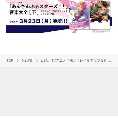
TOP
NEWS
LiSA、TVアニメ『俺だけレベルアップな件 Season 2』OPテーマ「ReawakeR (feat. Felix of Stray Kids)」MUSiC CLiPのプレミア公開が決定！