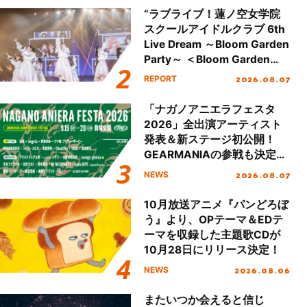
“ラブライブ！蓮ノ空女学院
スクールアイドルクラブ 6th
Live Dream ～Bloom Garden
Party～ ＜Bloom Garden
Party Stage／埼玉公演＞”
2026.08.07
REPORT
Day.1レポート！
「ナガノアニエラフェスタ
2026」全出演アーティスト
発表＆新ステージ初公開！
GEARMANIAの参戦も決定
し、初となる第3ステージの
2026.08.07
NEWS
全貌が明らかに！
10月放送アニメ『パンどろぼ
う』より、OPテーマ＆EDテ
ーマを収録した主題歌CDが
10月28日にリリース決定！
2026.08.06
NEWS
またいつか会えると信じ