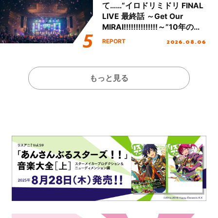
て……“イロドリミドリ FINAL
LIVE 最終話 ～Get Our
MIRAI!!!!!!!!!!!!!!～”10年の活
動を経てファイナルを迎える
2026.08.06
REPORT
本公演をレポート
もっと見る