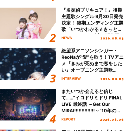
!!」Dear 横浜BUNTAI”をレポ
ート!!
『名探偵プリキュア！』後期
主題歌シングル 9月30日発売
決定！ 後期エンディング主題
歌「いつかわかる☆きっとあ
える」TVサイズ先行配信開
2026.08.03
NEWS
始！
絶望系アニソンシンガー・
ReoNaが“愛”を歌う！TVアニ
メ『きみが死ぬまで恋をした
い』オープニング主題歌
「Amore」インタビュー
2026.08.03
INTERVIEW
またいつか会えると信じ
て……“イロドリミドリ FINAL
LIVE 最終話 ～Get Our
MIRAI!!!!!!!!!!!!!!～”10年の活
動を経てファイナルを迎える
2026.08.06
REPORT
本公演をレポート