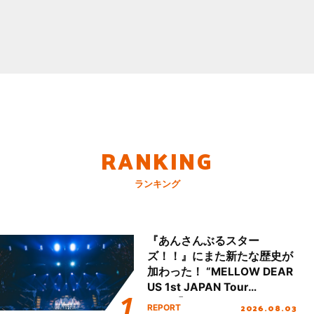
RANKING
ランキング
『あんさんぶるスター
ズ！！』にまた新たな歴史が
加わった！ “MELLOW DEAR
US 1st JAPAN Tour
Final「NICE to meet YOU
2026.08.03
REPORT