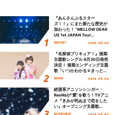
『あんさんぶるスター
ズ！！』にまた新たな歴史が
加わった！ “MELLOW DEAR
US 1st JAPAN Tour
Final「NICE to meet YOU
2026.08.03
REPORT
!!」Dear 横浜BUNTAI”をレポ
ート!!
『名探偵プリキュア！』後期
主題歌シングル 9月30日発売
決定！ 後期エンディング主題
歌「いつかわかる☆きっとあ
える」TVサイズ先行配信開
2026.08.03
NEWS
始！
絶望系アニソンシンガー・
ReoNaが“愛”を歌う！TVアニ
メ『きみが死ぬまで恋をした
い』オープニング主題歌
「Amore」インタビュー
2026.08.03
INTERVIEW