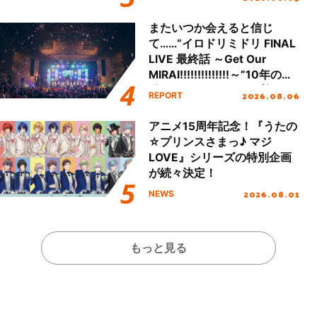
またいつか会えると信じ
て……“イロドリミドリ FINAL
LIVE 最終話 ～Get Our
MIRAI!!!!!!!!!!!!!!～”10年の活
動を経てファイナルを迎える
2026.08.06
REPORT
本公演をレポート
アニメ15周年記念！『うたの
☆プリンスさまっ♪ マジ
LOVE』シリーズの特別企画
が続々決定！
2026.08.01
NEWS
もっと見る