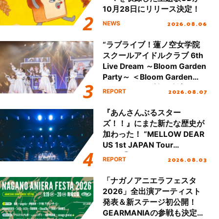
10月28日にリリース決定！
2026.08.06
NEWS
“ラブライブ！蓮ノ空女学院
スクールアイドルクラブ 6th
Live Dream ～Bloom Garden
Party～ ＜Bloom Garden
Party Stage／埼玉公演＞”
2026.08.07
REPORT
Day.1レポート！
『あんさんぶるスター
ズ！！』にまた新たな歴史が
加わった！ “MELLOW DEAR
US 1st JAPAN Tour
Final「NICE to meet YOU
2026.08.03
REPORT
!!」Dear 横浜BUNTAI”をレポ
ート!!
「ナガノアニエラフェスタ
2026」全出演アーティスト
発表＆新ステージ初公開！
GEARMANIAの参戦も決定