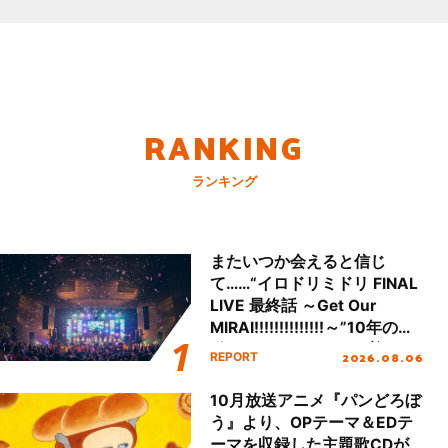
RANKING
ランキング
またいつか会えると信じ
て……“イロドリミドリ FINAL
LIVE 最終話 ～Get Our
MIRAI!!!!!!!!!!!!!!～”10年の活
動を経てファイナルを迎える
2026.08.06
REPORT
本公演をレポート
10月放送アニメ『パンどろぼ
う』より、OPテーマ＆EDテ
ーマを収録した主題歌CDが