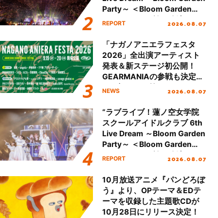
Party～ ＜Bloom Garden
Party Stage／埼玉公演＞”
2026.08.07
REPORT
Day.2レポート！
「ナガノアニエラフェスタ
2026」全出演アーティスト
発表＆新ステージ初公開！
GEARMANIAの参戦も決定
し、初となる第3ステージの
2026.08.07
NEWS
全貌が明らかに！
“ラブライブ！蓮ノ空女学院
スクールアイドルクラブ 6th
Live Dream ～Bloom Garden
Party～ ＜Bloom Garden
Party Stage／埼玉公演＞”
2026.08.07
REPORT
Day.1レポート！
10月放送アニメ『パンどろぼ
う』より、OPテーマ＆EDテ
ーマを収録した主題歌CDが
10月28日にリリース決定！