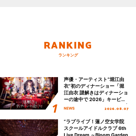
RANKING
ランキング
声優・アーティスト“堀江由
衣”初のディナーショー「堀
江由衣 謎解きはディナーショ
ーの途中で 2026」キービジ
ュアル＆グッズラインナップ
2026.08.07
NEWS
が公開！
“ラブライブ！蓮ノ空女学院
スクールアイドルクラブ 6th
Live Dream ～Bloom Garden