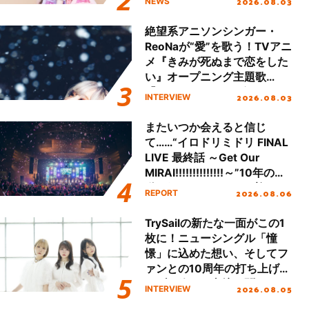
2026.08.03
NEWS
始！
絶望系アニソンシンガー・
ReoNaが“愛”を歌う！TVアニ
メ『きみが死ぬまで恋をした
い』オープニング主題歌
「Amore」インタビュー
2026.08.03
INTERVIEW
またいつか会えると信じ
て……“イロドリミドリ FINAL
LIVE 最終話 ～Get Our
MIRAI!!!!!!!!!!!!!!～”10年の活
動を経てファイナルを迎える
2026.08.06
REPORT
本公演をレポート
TrySailの新たな一面がこの1
枚に！ニューシングル「憧
憬」に込めた想い、そしてフ
ァンとの10周年の打ち上げラ
イブを終えた心境を聞いた。
2026.08.05
INTERVIEW