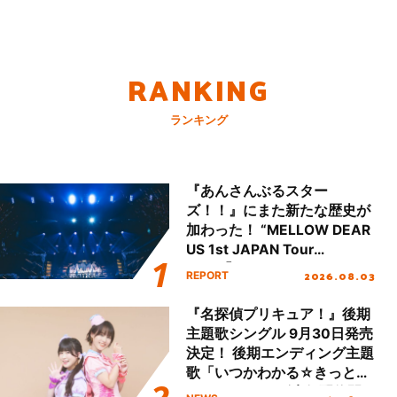
RANKING
ランキング
『あんさんぶるスター
ズ！！』にまた新たな歴史が
加わった！ “MELLOW DEAR
US 1st JAPAN Tour
Final「NICE to meet YOU
2026.08.03
REPORT
!!」Dear 横浜BUNTAI”をレポ
ート!!
『名探偵プリキュア！』後期
主題歌シングル 9月30日発売
決定！ 後期エンディング主題
歌「いつかわかる☆きっとあ
える」TVサイズ先行配信開