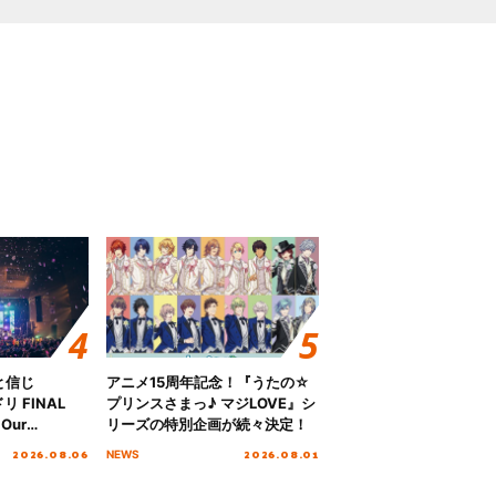
と信じ
アニメ15周年記念！『うたの☆
 FINAL
プリンスさまっ♪ マジLOVE』シ
Our
リーズの特別企画が続々決定！
!!!～”10年の活動
2026.08.06
2026.08.01
NEWS
を迎える本公