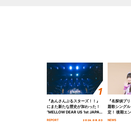
『あんさんぶるスターズ！！』
『名探偵プリ
にまた新たな歴史が加わった！
題歌シングル
“MELLOW DEAR US 1st JAPAN
定！ 後期エ
Tour Final「NICE to meet YOU
「いつかわか
2026.08.03
REPORT
NEWS
!!」Dear 横浜BUNTAI”をレポー
る」TVサイ
ト!!