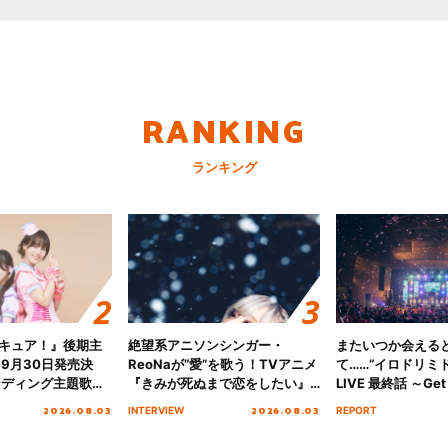
RANKING
ランキング
キュア！』後期主
絶望系アニソンシンガー・
またいつか会える
 9月30日発売決
ReoNaが“愛”を歌う！TVアニメ
て……“イロドリミドリ
ンディング主題歌
『きみが死ぬまで恋をしたい』
LIVE 最終話 ～Get 
る☆きっとあえ
オープニング主題歌「Amore」
MIRAI!!!!!!!!!!!
2026.08.03
2026.08.03
INTERVIEW
REPORT
ズ先行配信開始！
インタビュー
を経てファイナル
演をレポート