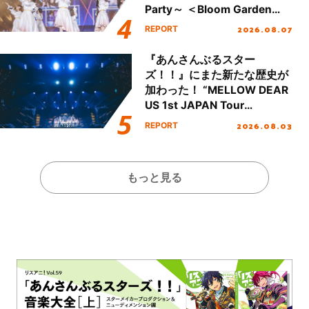
Party～ ＜Bloom Garden
Party Stage／埼玉公演＞”
2026.08.07
REPORT
Day.1レポート！
『あんさんぶるスター
ズ！！』にまた新たな歴史が
加わった！ “MELLOW DEAR
US 1st JAPAN Tour
Final「NICE to meet YOU
2026.08.03
REPORT
!!」Dear 横浜BUNTAI”をレポ
ート!!
もっと見る