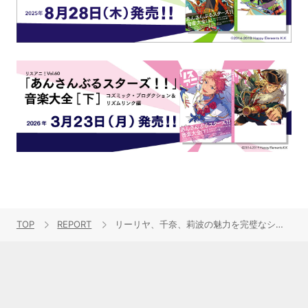
TOP
REPORT
リーリヤ、千奈、莉波の魅力を完璧なシンクロ率で表現！“学園アイドルマスター DEBUT LIVE 初 TOUR -初心公演-”広島公演 夜の部レポート