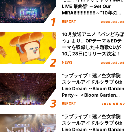
LIVE 最終話 ～Get Our
MIRAI!!!!!!!!!!!!!!～”10年の活
動を経てファイナルを迎える
2026.08.06
REPORT
本公演をレポート
10月放送アニメ『パンどろぼ
う』より、OPテーマ＆EDテ
ーマを収録した主題歌CDが
10月28日にリリース決定！
2026.08.06
NEWS
“ラブライブ！蓮ノ空女学院
スクールアイドルクラブ 6th
Live Dream ～Bloom Garden
Party～ ＜Bloom Garden
Party Stage／埼玉公演＞”
2026.08.07
REPORT
Day.2レポート！
“ラブライブ！蓮ノ空女学院
スクールアイドルクラブ 6th
Live Dream ～Bloom Garden