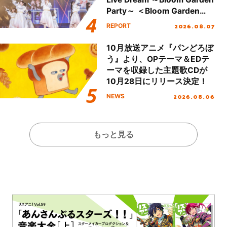
Party～ ＜Bloom Garden
Party Stage／埼玉公演＞”
2026.08.07
REPORT
Day.1レポート！
10月放送アニメ『パンどろぼ
う』より、OPテーマ＆EDテ
ーマを収録した主題歌CDが
10月28日にリリース決定！
2026.08.06
NEWS
もっと見る