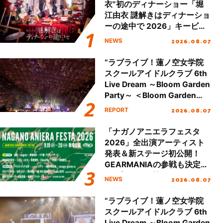
衣”初のディナーショー「堀
江由衣 謎解きはディナーショ
ーの途中で 2026」キービジ
ュアル＆グッズラインナップ
2026.08.07
NEWS
が公開！
“ラブライブ！蓮ノ空女学院
スクールアイドルクラブ 6th
Live Dream ～Bloom Garden
Party～ ＜Bloom Garden
Party Stage／埼玉公演＞”
2026.08.07
REPORT
Day.2レポート！
「ナガノアニエラフェスタ
2026」全出演アーティスト
発表＆新ステージ初公開！
GEARMANIAの参戦も決定
し、初となる第3ステージの
2026.08.07
NEWS
全貌が明らかに！
“ラブライブ！蓮ノ空女学院
スクールアイドルクラブ 6th
Live Dream ～Bloom Garden