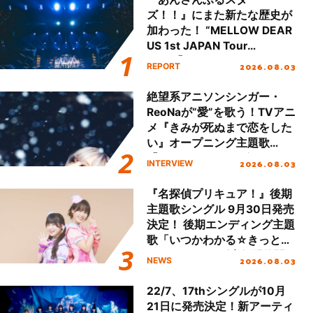
ズ！！』にまた新たな歴史が
加わった！ “MELLOW DEAR
US 1st JAPAN Tour
Final「NICE to meet YOU
2026.08.03
REPORT
!!」Dear 横浜BUNTAI”をレポ
ート!!
絶望系アニソンシンガー・
ReoNaが“愛”を歌う！TVアニ
メ『きみが死ぬまで恋をした
い』オープニング主題歌
「Amore」インタビュー
2026.08.03
INTERVIEW
『名探偵プリキュア！』後期
主題歌シングル 9月30日発売
決定！ 後期エンディング主題
歌「いつかわかる☆きっとあ
える」TVサイズ先行配信開
2026.08.03
NEWS
始！
22/7、17thシングルが10月
21日に発売決定！新アーティ