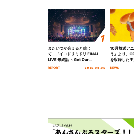
またいつか会えると信じ
10月放送ア
て……“イロドリミドリ FINAL
う』より、O
LIVE 最終話 ～Get Our
を収録した主題
MIRAI!!!!!!!!!!!!!!～”10年の活動
日にリリース
2026.08.06
REPORT
NEWS
を経てファイナルを迎える本公
演をレポート