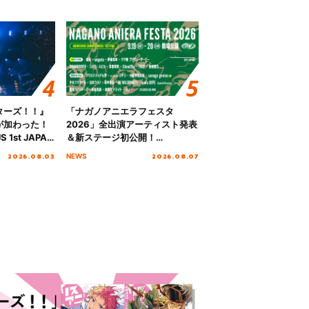
ターズ！！』
「ナガノアニエラフェスタ
が加わった！
2026」全出演アーティスト発表
S 1st JAPAN
＆新ステージ初公開！
 to meet YOU
GEARMANIAの参戦も決定し、
2026.08.03
2026.08.07
NEWS
NTAI”をレポー
初となる第3ステージの全貌が明
らかに！