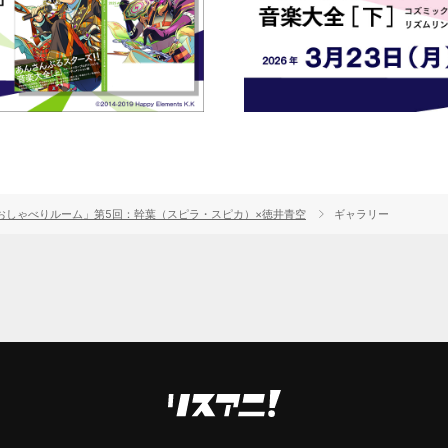
おしゃべりルーム」第5回：幹葉（スピラ・スピカ）×徳井青空
ギャラリー