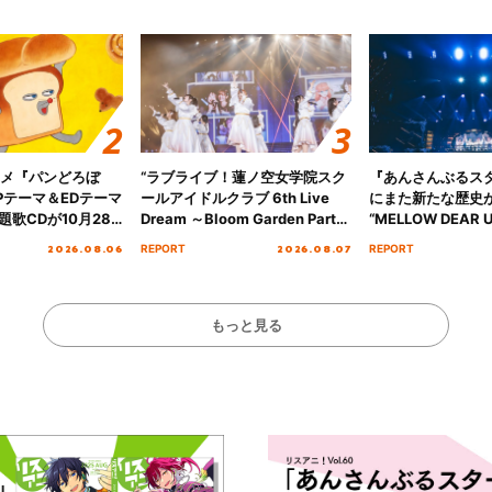
ニメ『パンどろぼ
“ラブライブ！蓮ノ空女学院スク
『あんさんぶるス
Pテーマ＆EDテーマ
ールアイドルクラブ 6th Live
にまた新たな歴史
歌CDが10月28
Dream ～Bloom Garden Party
“MELLOW DEAR U
決定！
～ ＜Bloom Garden Party
Tour Final「NICE
2026.08.06
2026.08.07
REPORT
REPORT
Stage／埼玉公演＞” Day.1レポ
!!」Dear 横浜BU
ート！
ト!!
もっと見る