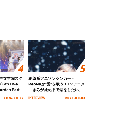
ノ空女学院スク
絶望系アニソンシンガー・
th Live
ReoNaが“愛”を歌う！TVアニメ
rden Party
『きみが死ぬまで恋をしたい』
n Party
オープニング主題歌「Amore」
2026.08.07
2026.08.03
INTERVIEW
 Day.1レポ
インタビュー