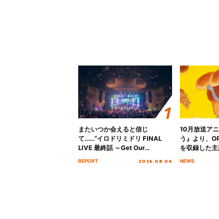
またいつか会えると信じ
10月放送ア
て……“イロドリミドリ FINAL
う』より、O
LIVE 最終話 ～Get Our
を収録した主題
MIRAI!!!!!!!!!!!!!!～”10年の活動
日にリリース
2026.08.06
REPORT
NEWS
を経てファイナルを迎える本公
演をレポート