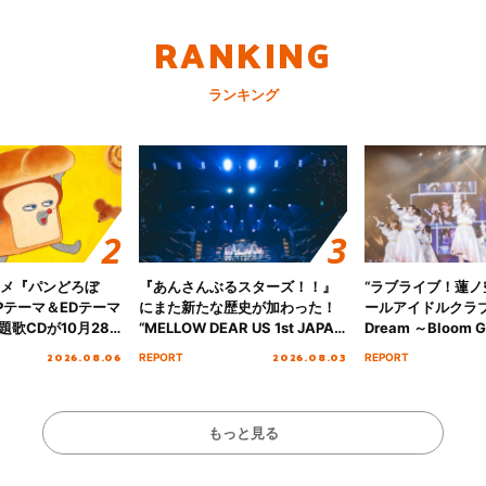
RANKING
ランキング
ニメ『パンどろぼ
『あんさんぶるスターズ！！』
“ラブライブ！蓮
Pテーマ＆EDテーマ
にまた新たな歴史が加わった！
ールアイドルクラブ 6
歌CDが10月28
“MELLOW DEAR US 1st JAPAN
Dream ～Bloom Ga
決定！
Tour Final「NICE to meet YOU
～ ＜Bloom Garde
2026.08.06
2026.08.03
REPORT
REPORT
!!」Dear 横浜BUNTAI”をレポー
Stage／埼玉公演＞”
ト!!
ート！
もっと見る