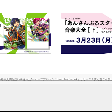
や大切な想いを綴った1stハーフアルバム『heart bookmark』リリース！真っ直ぐ