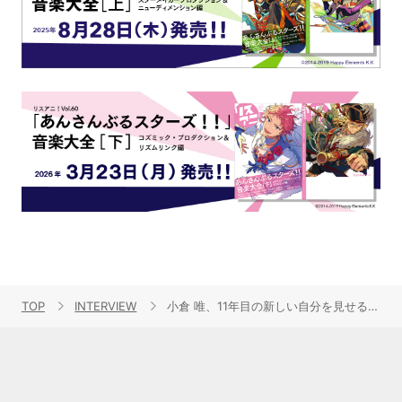
TOP
INTERVIEW
小倉 唯、11年目の新しい自分を見せるための挑戦――ライブ映像作品「小倉 唯 Memorial LIVE 2023～To the 11’Eleven～」インタビュー