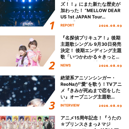
ズ！！』にまた新たな歴史が
加わった！ “MELLOW DEAR
US 1st JAPAN Tour
Final「NICE to meet YOU
2026.08.03
REPORT
!!」Dear 横浜BUNTAI”をレポ
ート!!
『名探偵プリキュア！』後期
主題歌シングル 9月30日発売
決定！ 後期エンディング主題
歌「いつかわかる☆きっとあ
える」TVサイズ先行配信開
2026.08.03
NEWS
始！
絶望系アニソンシンガー・
ReoNaが“愛”を歌う！TVアニ
メ『きみが死ぬまで恋をした
い』オープニング主題歌
「Amore」インタビュー
2026.08.03
INTERVIEW
アニメ15周年記念！『うたの
☆プリンスさまっ♪ マジ