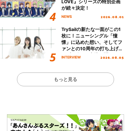
LOVE』シリーズの特別企画
が続々決定！
2026.08.01
NEWS
TrySailの新たな一面がこの1
枚に！ニューシングル「憧
憬」に込めた想い、そしてフ
ァンとの10周年の打ち上げラ
イブを終えた心境を聞いた。
2026.08.05
INTERVIEW
もっと見る