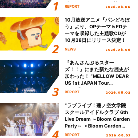
動を経てファイナルを迎える
2026.08.06
REPORT
本公演をレポート
10月放送アニメ『パンどろぼ
う』より、OPテーマ＆EDテ
ーマを収録した主題歌CDが
10月28日にリリース決定！
2026.08.06
NEWS
『あんさんぶるスター
ズ！！』にまた新たな歴史が
加わった！ “MELLOW DEAR
US 1st JAPAN Tour
Final「NICE to meet YOU
2026.08.03
REPORT
!!」Dear 横浜BUNTAI”をレポ
ート!!
“ラブライブ！蓮ノ空女学院
スクールアイドルクラブ 6th
Live Dream ～Bloom Garden
Party～ ＜Bloom Garden
Party Stage／埼玉公演＞”
2026.08.07
REPORT