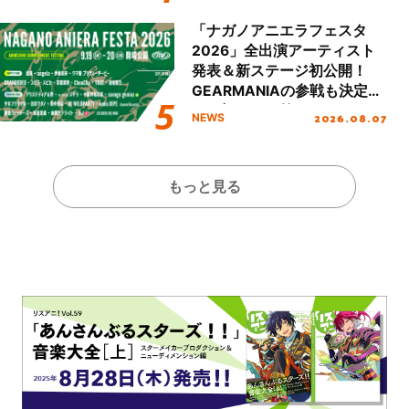
Day.1レポート！
「ナガノアニエラフェスタ
2026」全出演アーティスト
発表＆新ステージ初公開！
GEARMANIAの参戦も決定
し、初となる第3ステージの
2026.08.07
NEWS
全貌が明らかに！
もっと見る