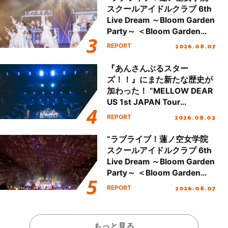
スクールアイドルクラブ 6th
Live Dream ～Bloom Garden
Party～ ＜Bloom Garden
Party Stage／埼玉公演＞”
2026.08.07
REPORT
Day.1レポート！
『あんさんぶるスター
ズ！！』にまた新たな歴史が
加わった！ “MELLOW DEAR
US 1st JAPAN Tour
Final「NICE to meet YOU
2026.08.03
REPORT
!!」Dear 横浜BUNTAI”をレポ
ート!!
“ラブライブ！蓮ノ空女学院
スクールアイドルクラブ 6th
Live Dream ～Bloom Garden
Party～ ＜Bloom Garden
Party Stage／埼玉公演＞”
2026.08.07
REPORT
Day.2レポート！
もっと見る