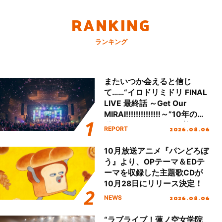
RANKING
ランキング
またいつか会えると信じ
て……“イロドリミドリ FINAL
LIVE 最終話 ～Get Our
MIRAI!!!!!!!!!!!!!!～”10年の活
動を経てファイナルを迎える
2026.08.06
REPORT
本公演をレポート
10月放送アニメ『パンどろぼ
う』より、OPテーマ＆EDテ
ーマを収録した主題歌CDが
10月28日にリリース決定！
2026.08.06
NEWS
“ラブライブ！蓮ノ空女学院