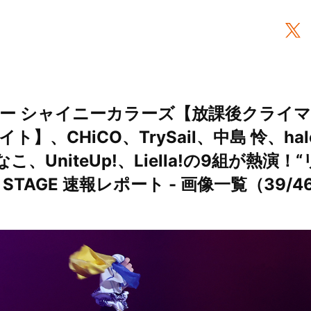
ー シャイニーカラーズ【放課後クライ
】、CHiCO、TrySail、中島 怜、hal
岬 なこ、UniteUp!、Liella!の9組が熱演
Y STAGE 速報レポート - 画像一覧（39/4