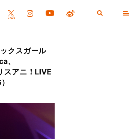
マックスガール
ca、
！“リスアニ！LIVE
6）