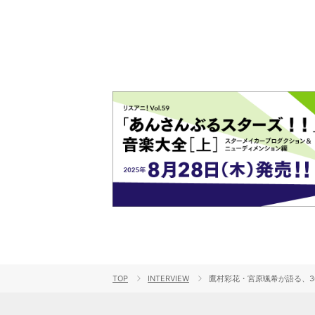
TOP
INTERVIEW
鷹村彩花・宮原颯希が語る、3