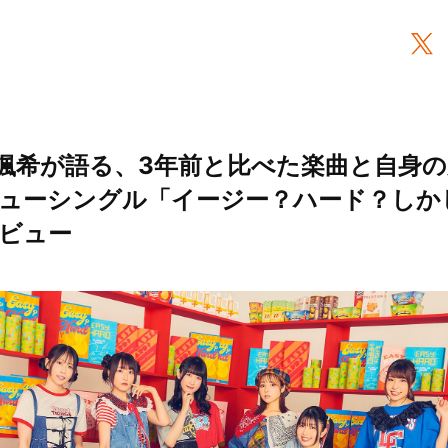
颯希が語る、3年前と比べた楽曲と自身
E＋ニューシングル「イージー？ハード？し
ビュー