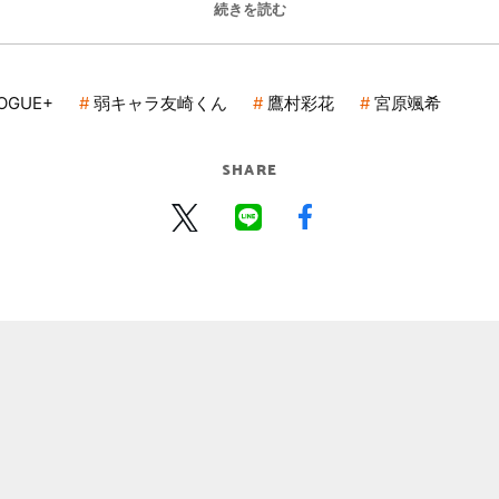
続きを読む
LOGUE+
弱キャラ友崎くん
鷹村彩花
宮原颯希
SHARE