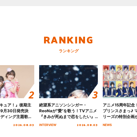
RANKING
ランキング
キュア！』後期主
絶望系アニソンシンガー・
アニメ15周年記念
 9月30日発売決
ReoNaが“愛”を歌う！TVアニメ
プリンスさまっ♪ マ
ンディング主題歌
『きみが死ぬまで恋をしたい』
リーズの特別企画
る☆きっとあえ
オープニング主題歌「Amore」
2026.08.03
2026.08.03
INTERVIEW
NEWS
ズ先行配信開始！
インタビュー