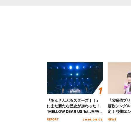
『あんさんぶるスターズ！！』
『名探偵プリ
にまた新たな歴史が加わった！
題歌シングル
“MELLOW DEAR US 1st JAPAN
定！ 後期エ
Tour Final「NICE to meet YOU
「いつかわか
2026.08.03
REPORT
NEWS
!!」Dear 横浜BUNTAI”をレポー
る」TVサイ
ト!!