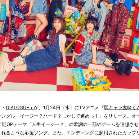
ト・
DIALOGUE＋
が、1月24日（水）にTVアニメ『
弱キャラ友崎く
シングル「イージー？ハード？しかして進めっ！」をリリース。オ
1期OPテーマ「人生イージー？」の歌詞の一部やゲームを連想さ
くれるような応援ソング。また、エンディングに起用されたカップ