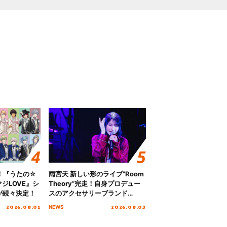
！『うたの☆
雨宮天 新しい形のライブ”Room
ジLOVE』シ
Theory”完走！自身プロデュー
が続々決定！
スのアクセサリーブランド
「genuine blue」の新作アクセ
2026.08.01
2026.08.03
NEWS
サリー予約も開始！