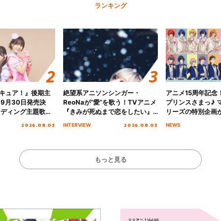
ランキング
キュア！』後期主
絶望系アニソンシンガー・
アニメ15周年記念
 9月30日発売決
ReoNaが“愛”を歌う！TVアニメ
プリンスさまっ♪ マ
ンディング主題歌
『きみが死ぬまで恋をしたい』
リーズの特別企画
る☆きっとあえ
オープニング主題歌「Amore」
2026.08.03
2026.08.03
INTERVIEW
NEWS
ズ先行配信開始！
インタビュー
もっと見る