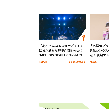
『あんさんぶるスターズ！！』
『名探偵プリ
にまた新たな歴史が加わった！
題歌シングル
“MELLOW DEAR US 1st JAPAN
定！ 後期エ
Tour Final「NICE to meet YOU
「いつかわか
2026.08.03
REPORT
NEWS
!!」Dear 横浜BUNTAI”をレポー
る」TVサイ
ト!!