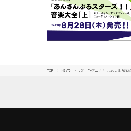
TOP
NEWS
JO1、TVアニメ『七つの大罪 黙示録