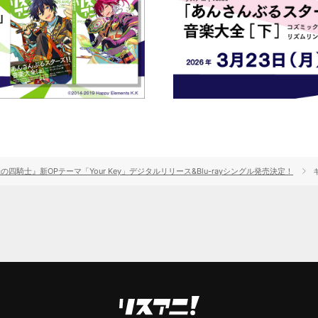
の四騎士』新OPテーマ「Your Key」デジタルリリース&Blu-rayシングル発売決定！