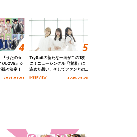
！『うたの☆
TrySailの新たな一面がこの1枚
ジLOVE』シ
に！ニューシングル「憧憬」に
が続々決定！
込めた想い、そしてファンとの
10周年の打ち上げライブを終え
2026.08.01
2026.08.05
INTERVIEW
た心境を聞いた。