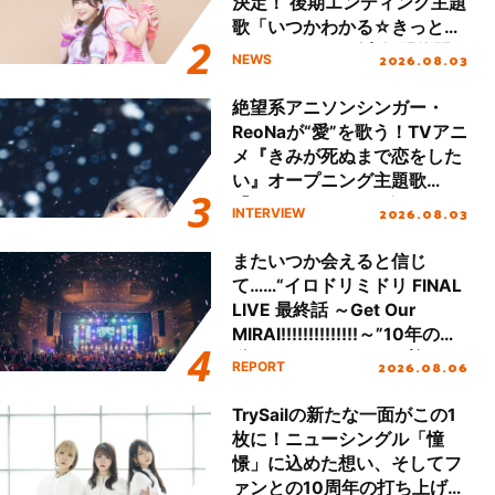
決定！ 後期エンディング主題
歌「いつかわかる☆きっとあ
える」TVサイズ先行配信開
2026.08.03
NEWS
始！
絶望系アニソンシンガー・
ReoNaが“愛”を歌う！TVアニ
メ『きみが死ぬまで恋をした
い』オープニング主題歌
「Amore」インタビュー
2026.08.03
INTERVIEW
またいつか会えると信じ
て……“イロドリミドリ FINAL
LIVE 最終話 ～Get Our
MIRAI!!!!!!!!!!!!!!～”10年の活
動を経てファイナルを迎える
2026.08.06
REPORT
本公演をレポート
TrySailの新たな一面がこの1
枚に！ニューシングル「憧
憬」に込めた想い、そしてフ
ァンとの10周年の打ち上げラ