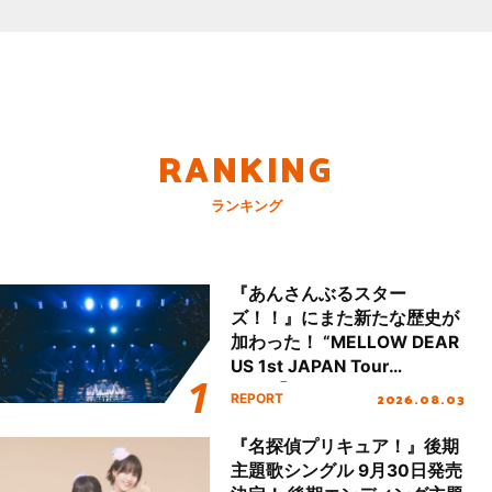
RANKING
ランキング
『あんさんぶるスター
ズ！！』にまた新たな歴史が
加わった！ “MELLOW DEAR
US 1st JAPAN Tour
Final「NICE to meet YOU
2026.08.03
REPORT
!!」Dear 横浜BUNTAI”をレポ
ート!!
『名探偵プリキュア！』後期
主題歌シングル 9月30日発売