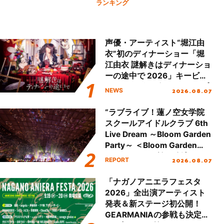
ランキング
声優・アーティスト“堀江由
衣”初のディナーショー「堀
江由衣 謎解きはディナーショ
ーの途中で 2026」キービジ
ュアル＆グッズラインナップ
2026.08.07
NEWS
が公開！
“ラブライブ！蓮ノ空女学院
スクールアイドルクラブ 6th
Live Dream ～Bloom Garden
Party～ ＜Bloom Garden
Party Stage／埼玉公演＞”
2026.08.07
REPORT
Day.2レポート！
「ナガノアニエラフェスタ
2026」全出演アーティスト
発表＆新ステージ初公開！
GEARMANIAの参戦も決定