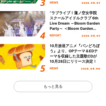
し、初となる第3ステージの
2026.08.07
NEWS
全貌が明らかに！
“ラブライブ！蓮ノ空女学院
スクールアイドルクラブ 6th
Live Dream ～Bloom Garden
Party～ ＜Bloom Garden
Party Stage／埼玉公演＞”
2026.08.07
REPORT
Day.1レポート！
10月放送アニメ『パンどろぼ
う』より、OPテーマ＆EDテ
ーマを収録した主題歌CDが
10月28日にリリース決定！
2026.08.06
NEWS
もっと見る