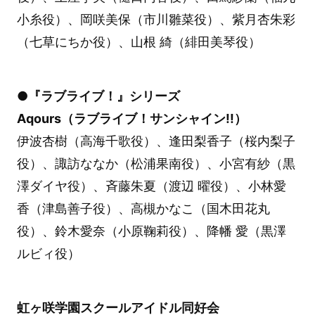
小糸役）、岡咲美保（市川雛菜役）、紫月杏朱彩
（七草にちか役）、山根 綺（緋田美琴役）
●『ラブライブ！』シリーズ
Aqours（ラブライブ！サンシャイン!!）
伊波杏樹（高海千歌役）、逢田梨香子（桜内梨子
役）、諏訪ななか（松浦果南役）、小宮有紗（黒
澤ダイヤ役）、斉藤朱夏（渡辺 曜役）、小林愛
香（津島善子役）、高槻かなこ（国木田花丸
役）、鈴木愛奈（小原鞠莉役）、降幡 愛（黒澤
ルビィ役）
虹ヶ咲学園スクールアイドル同好会