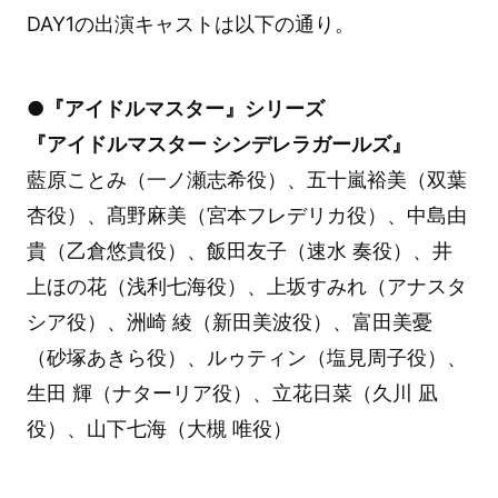
DAY1の出演キャストは以下の通り。
●『アイドルマスター』シリーズ
『アイドルマスター シンデレラガールズ』
藍原ことみ（一ノ瀬志希役）、五十嵐裕美（双葉
杏役）、髙野麻美（宮本フレデリカ役）、中島由
貴（乙倉悠貴役）、飯田友子（速水 奏役）、井
上ほの花（浅利七海役）、上坂すみれ（アナスタ
シア役）、洲崎 綾（新田美波役）、富田美憂
（砂塚あきら役）、ルゥティン（塩見周子役）、
生田 輝（ナターリア役）、立花日菜（久川 凪
役）、山下七海（大槻 唯役）