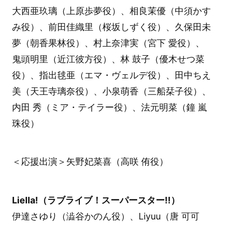
大西亜玖璃（上原歩夢役）、相良茉優（中須かす
み役）、前田佳織里（桜坂しずく役）、久保田未
夢（朝香果林役）、村上奈津実（宮下 愛役）、
鬼頭明里（近江彼方役）、林 鼓子（優木せつ菜
役）、指出毬亜（エマ・ヴェルデ役）、田中ちえ
美（天王寺璃奈役）、小泉萌香（三船栞子役）、
内田 秀（ミア・テイラー役）、法元明菜（鐘 嵐
珠役）
＜応援出演＞矢野妃菜喜（高咲 侑役）
Liella!（ラブライブ！スーパースター!!）
伊達さゆり（澁谷かのん役）、Liyuu（唐 可可