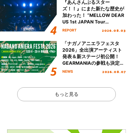
『あんさんぶるスター
ズ！！』にまた新たな歴史が
加わった！ “MELLOW DEAR
US 1st JAPAN Tour
Final「NICE to meet YOU
2026.08.03
REPORT
!!」Dear 横浜BUNTAI”をレポ
ート!!
「ナガノアニエラフェスタ
2026」全出演アーティスト
発表＆新ステージ初公開！
GEARMANIAの参戦も決定
し、初となる第3ステージの
2026.08.07
NEWS
全貌が明らかに！
もっと見る