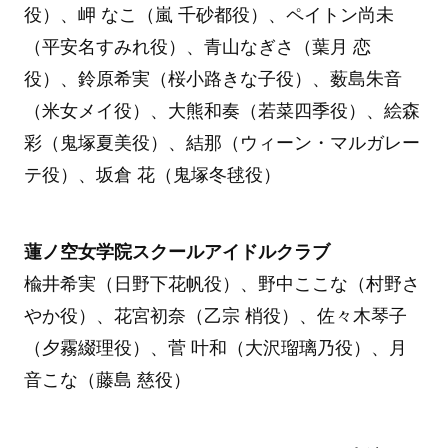
役）、岬 なこ（嵐 千砂都役）、ペイトン尚未
（平安名すみれ役）、青山なぎさ（葉月 恋
役）、鈴原希実（桜小路きな子役）、薮島朱音
（米女メイ役）、大熊和奏（若菜四季役）、絵森
彩（鬼塚夏美役）、結那（ウィーン・マルガレー
テ役）、坂倉 花（鬼塚冬毬役）
蓮ノ空女学院スクールアイドルクラブ
楡井希実（日野下花帆役）、野中ここな（村野さ
やか役）、花宮初奈（乙宗 梢役）、佐々木琴子
（夕霧綴理役）、菅 叶和（大沢瑠璃乃役）、月
音こな（藤島 慈役）