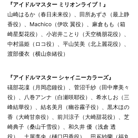
『アイドルマスター ミリオンライブ！』
山崎はるか（春日未来役）、田所あずさ（最上静
香役）、Machico（伊吹 翼役）、麻倉もも（箱
崎星梨花役）、小岩井ことり（天空橋朋花役）、
中村温姫（ロコ役）、平山笑美（北上麗花役）、
渡部優衣（横山奈緒役）
『アイドルマスター シャイニーカラーズ』
礒部花凜（月岡恋鐘役）、菅沼千紗（田中摩美々
役）、八巻アンナ（白瀬咲耶役）、希水しお（三
峰結華役）、結名美月（幽谷霧子役）、黒木ほの
香（大崎甘奈役）、前川涼子（大崎甜花役）、芝
崎典子（桑山千雪役）、和久井 優（浅倉 透
役）、土屋李央（樋口円香役）、田嶌紗蘭（福丸