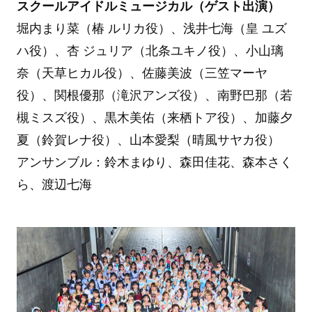
スクールアイドルミュージカル（ゲスト出演）
堀内まり菜（椿 ルリカ役）、浅井七海（皇 ユズ
ハ役）、杏 ジュリア（北条ユキノ役）、小山璃
奈（天草ヒカル役）、佐藤美波（三笠マーヤ
役）、関根優那（滝沢アンズ役）、南野巴那（若
槻ミスズ役）、黒木美佑（来栖トア役）、加藤夕
夏（鈴賀レナ役）、山本愛梨（晴風サヤカ役）
アンサンブル：鈴木まゆり、森田佳花、森本さく
ら、渡辺七海