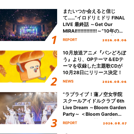
またいつか会えると信じ
て……“イロドリミドリ FINAL
LIVE 最終話 ～Get Our
MIRAI!!!!!!!!!!!!!!～”10年の活
動を経てファイナルを迎える
2026.08.06
REPORT
本公演をレポート
10月放送アニメ『パンどろぼ
う』より、OPテーマ＆EDテ
ーマを収録した主題歌CDが
10月28日にリリース決定！
2026.08.06
NEWS
“ラブライブ！蓮ノ空女学院
スクールアイドルクラブ 6th
Live Dream ～Bloom Garden
Party～ ＜Bloom Garden
Party Stage／埼玉公演＞”
2026.08.07
REPORT
Day.1レポート！