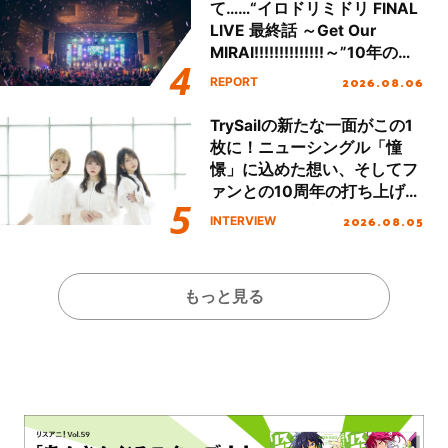
て……“イロドリミドリ FINAL
LIVE 最終話 ～Get Our
MIRAI!!!!!!!!!!!!!!～”10年の活
動を経てファイナルを迎える
2026.08.06
REPORT
本公演をレポート
TrySailの新たな一面がこの1
枚に！ニューシングル「憧
憬」に込めた想い、そしてフ
ァンとの10周年の打ち上げラ
イブを終えた心境を聞いた。
2026.08.05
INTERVIEW
もっと見る