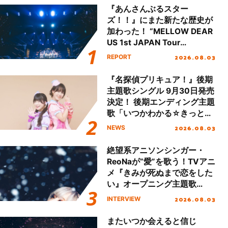
『あんさんぶるスター
ズ！！』にまた新たな歴史が
加わった！ “MELLOW DEAR
US 1st JAPAN Tour
Final「NICE to meet YOU
2026.08.03
REPORT
!!」Dear 横浜BUNTAI”をレポ
ート!!
『名探偵プリキュア！』後期
主題歌シングル 9月30日発売
決定！ 後期エンディング主題
歌「いつかわかる☆きっとあ
える」TVサイズ先行配信開
2026.08.03
NEWS
始！
絶望系アニソンシンガー・
ReoNaが“愛”を歌う！TVアニ
メ『きみが死ぬまで恋をした
い』オープニング主題歌
「Amore」インタビュー
2026.08.03
INTERVIEW
またいつか会えると信じ