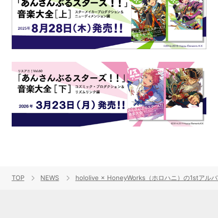
TOP
NEWS
hololive × HoneyWorks（ホロハニ）の