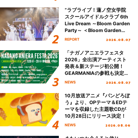
Day.2レポート！
“ラブライブ！蓮ノ空女学院
スクールアイドルクラブ 6th
Live Dream ～Bloom Garden
Party～ ＜Bloom Garden
Party Stage／埼玉公演＞”
2026.08.07
REPORT
Day.1レポート！
「ナガノアニエラフェスタ
2026」全出演アーティスト
発表＆新ステージ初公開！
GEARMANIAの参戦も決定
し、初となる第3ステージの
2026.08.07
NEWS
全貌が明らかに！
10月放送アニメ『パンどろぼ
う』より、OPテーマ＆EDテ
ーマを収録した主題歌CDが
10月28日にリリース決定！
2026.08.06
NEWS