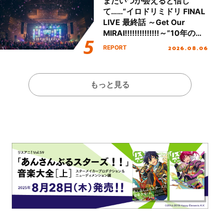
またいつか会えると信じ
て……“イロドリミドリ FINAL
LIVE 最終話 ～Get Our
MIRAI!!!!!!!!!!!!!!～”10年の活
動を経てファイナルを迎える
2026.08.06
REPORT
本公演をレポート
もっと見る