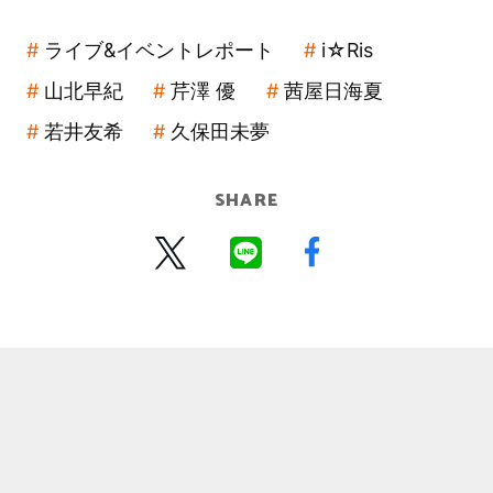
ライブ&イベントレポート
i☆Ris
山北早紀
芹澤 優
茜屋日海夏
若井友希
久保田未夢
SHARE