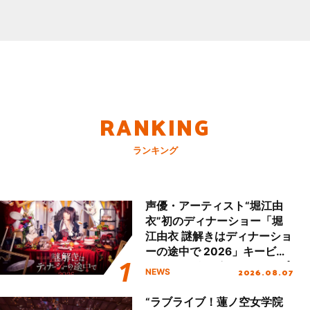
RANKING
ランキング
声優・アーティスト“堀江由
衣”初のディナーショー「堀
江由衣 謎解きはディナーショ
ーの途中で 2026」キービジ
ュアル＆グッズラインナップ
2026.08.07
NEWS
が公開！
“ラブライブ！蓮ノ空女学院