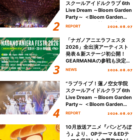
スクールアイドルクラブ 6th
Live Dream ～Bloom Garden
Party～ ＜Bloom Garden
Party Stage／埼玉公演＞”
2026.08.07
REPORT
Day.2レポート！
「ナガノアニエラフェスタ
2026」全出演アーティスト
発表＆新ステージ初公開！
GEARMANIAの参戦も決定
し、初となる第3ステージの
2026.08.07
NEWS
全貌が明らかに！
“ラブライブ！蓮ノ空女学院
スクールアイドルクラブ 6th
Live Dream ～Bloom Garden
Party～ ＜Bloom Garden
Party Stage／埼玉公演＞”
2026.08.07
REPORT
Day.1レポート！
10月放送アニメ『パンどろぼ
う』より、OPテーマ＆EDテ