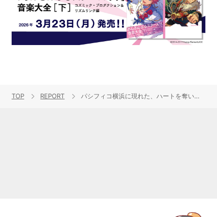
TOP
REPORT
パシフィコ横浜に現れた、ハートを奪い笑顔と喜びを与える5人の怪盗――“i☆Ris 11th Anniversary Live ~Heart Jack~”レポート