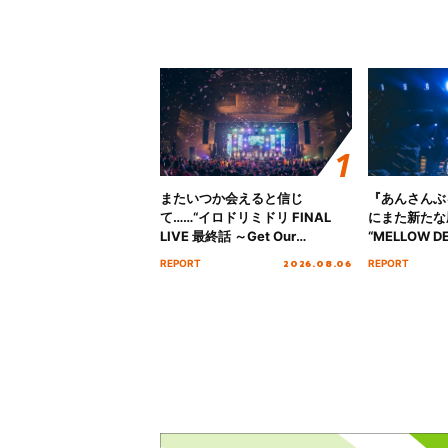
またいつか会えると信じ
『あんさんぶ
て……“イロドリミドリ FINAL
にまた新たな
LIVE 最終話 ～Get Our
“MELLOW DE
MIRAI!!!!!!!!!!!!!!～”10年の活動
Tour Final「
2026.08.06
REPORT
REPORT
を経てファイナルを迎える本公
!!」Dear 
演をレポート
ト!!