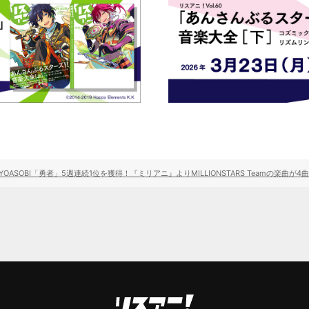
ASOBI「勇者」5週連続1位を獲得！『ミリアニ』よりMILLIONSTARS Teamの楽曲が4曲