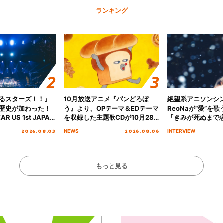
ランキング
るスターズ！！』
10月放送アニメ『パンどろぼ
絶望系アニソンシ
歴史が加わった！
う』より、OPテーマ＆EDテーマ
ReoNaが“愛”を
AR US 1st JAPAN
を収録した主題歌CDが10月28
『きみが死ぬまで
NICE to meet YOU
日にリリース決定！
オープニング主題歌
2026.08.03
2026.08.06
NEWS
INTERVIEW
横浜BUNTAI”をレポー
インタビュー
もっと見る