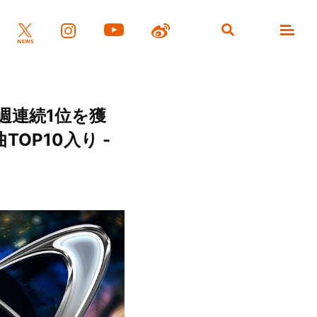
5週連続1位を獲
TOP10入り -