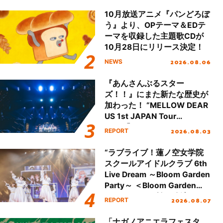
10月放送アニメ『パンどろぼ
う』より、OPテーマ＆EDテ
ーマを収録した主題歌CDが
10月28日にリリース決定！
2026.08.06
NEWS
『あんさんぶるスター
ズ！！』にまた新たな歴史が
加わった！ “MELLOW DEAR
US 1st JAPAN Tour
Final「NICE to meet YOU
2026.08.03
REPORT
!!」Dear 横浜BUNTAI”をレポ
ート!!
“ラブライブ！蓮ノ空女学院
スクールアイドルクラブ 6th
Live Dream ～Bloom Garden
Party～ ＜Bloom Garden
Party Stage／埼玉公演＞”
2026.08.07
REPORT
Day.1レポート！
「ナガノアニエラフェスタ