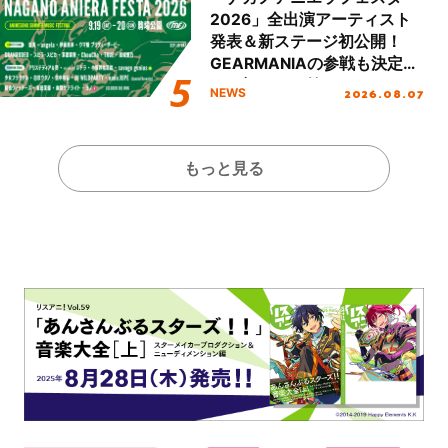
2026」全出演アーティスト
発表＆新ステージ初公開！
GEARMANIAの参戦も決定
し、初となる第3ステージの
2026.08.07
NEWS
全貌が明らかに！
もっと見る