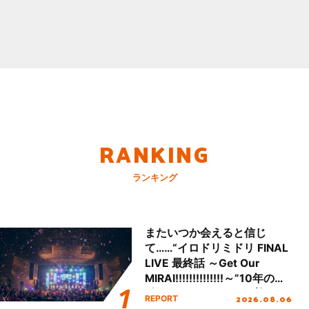
RANKING
ランキング
またいつか会えると信じ
て……“イロドリミドリ FINAL
LIVE 最終話 ～Get Our
MIRAI!!!!!!!!!!!!!!～”10年の活
動を経てファイナルを迎える
2026.08.06
REPORT
本公演をレポート