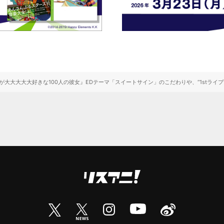
が大大大大大好きな100人の彼女』EDテーマ「スイートサイン」のこだわりや、“1stライブ”