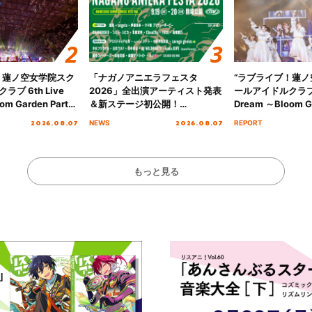
！蓮ノ空女学院スク
「ナガノアニエラフェスタ
“ラブライブ！蓮
ブ 6th Live
2026」全出演アーティスト発表
ールアイドルクラブ 6
om Garden Party
＆新ステージ初公開！
Dream ～Bloom Ga
arden Party
GEARMANIAの参戦も決定し、
～ ＜Bloom Garde
2026.08.07
2026.08.07
NEWS
REPORT
公演＞” Day.2レポ
初となる第3ステージの全貌が明
Stage／埼玉公演＞”
らかに！
ート！
もっと見る