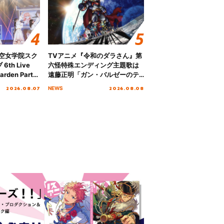
ノ空女学院スク
TVアニメ『令和のダラさん』第
th Live
六怪特殊エンディング主題歌は
rden Party
遠藤正明「ガン・バルゼーのテ
n Party
ーマ」！ノンクレジットエンデ
2026.08.07
2026.08.08
NEWS
 Day.1レポ
ィング映像も公開！