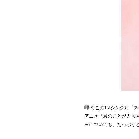
岬 なこ
の1stシングル「
アニメ『
君のことが大大大
曲についても、たっぷり