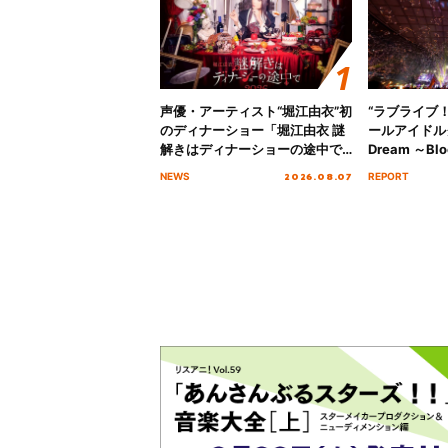
声優・アーティスト“堀江由衣”初
“ラブライブ
のディナーショー「堀江由衣 謎
ールアイドルクラ
解きはディナーショーの途中で
Dream ～Blo
2026」キービジュアル＆グッズ
～ ＜Bloom G
2026.08.07
NEWS
REPORT
ラインナップが公開！
Stage／埼玉
ート！