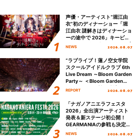
声優・アーティスト“堀江由
衣”初のディナーショー「堀
江由衣 謎解きはディナーショ
ーの途中で 2026」キービジ
ュアル＆グッズラインナップ
2026.08.07
NEWS
が公開！
“ラブライブ！蓮ノ空女学院
スクールアイドルクラブ 6th
Live Dream ～Bloom Garden
Party～ ＜Bloom Garden
Party Stage／埼玉公演＞”
2026.08.07
REPORT
Day.2レポート！
「ナガノアニエラフェスタ
2026」全出演アーティスト
発表＆新ステージ初公開！
GEARMANIAの参戦も決定
し、初となる第3ステージの
2026.08.07
NEWS
全貌が明らかに！