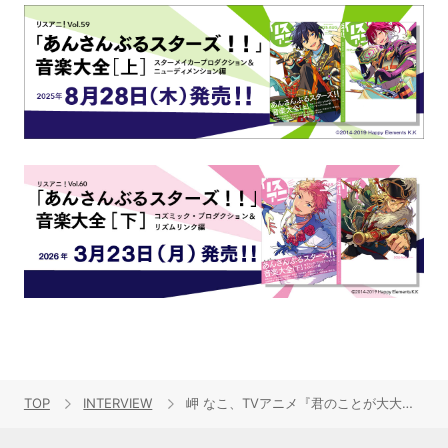
TOP
INTERVIEW
岬 なこ、TVアニメ『君のことが大大大大大好きな100人の彼女』EDテーマ「スイートサイン」のこだわりや、“1stライブ”、“リスアニ！LIVE”への意気込みを語る