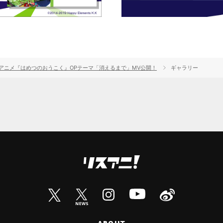
ス TVアニメ『はめつのおうこく』OPテーマ「消えるまで」MV公開！
ギャラリー
ABOUT