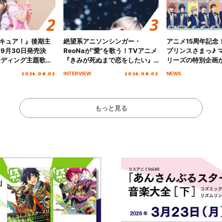
キュア！』後期主
絶望系アニソンシンガー・
アニメ15周年記念
 9月30日発売決
ReoNaが“愛”を歌う！TVアニメ
プリンスさまっ♪ マ
ンディング主題歌
『きみが死ぬまで恋をしたい』
リーズの特別企画
る☆きっとあえ
オープニング主題歌「Amore」
2026.08.03
2026.08.03
INTERVIEW
NEWS
ズ先行配信開始！
インタビュー
もっと見る