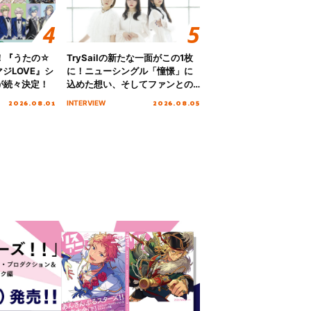
！『うたの☆
TrySailの新たな一面がこの1枚
ジLOVE』シ
に！ニューシングル「憧憬」に
が続々決定！
込めた想い、そしてファンとの
10周年の打ち上げライブを終え
2026.08.01
2026.08.05
INTERVIEW
た心境を聞いた。