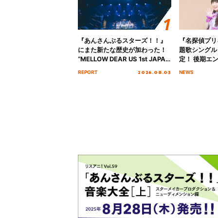
『あんさんぶるスターズ！！』
『名探偵プリ
にまた新たな歴史が加わった！
題歌シングル
“MELLOW DEAR US 1st JAPAN
定！ 後期エ
Tour Final「NICE to meet YOU
「いつかわか
2026.08.03
REPORT
NEWS
!!」Dear 横浜BUNTAI”をレポー
る」TVサイ
ト!!