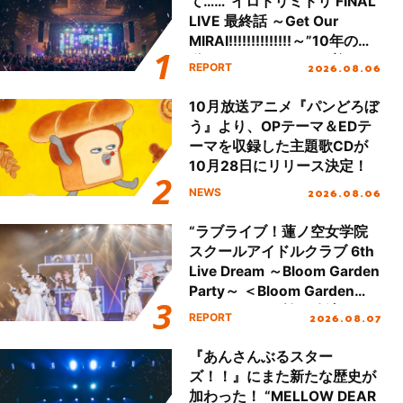
て……“イロドリミドリ FINAL
LIVE 最終話 ～Get Our
MIRAI!!!!!!!!!!!!!!～”10年の活
動を経てファイナルを迎える
2026.08.06
REPORT
本公演をレポート
10月放送アニメ『パンどろぼ
う』より、OPテーマ＆EDテ
ーマを収録した主題歌CDが
10月28日にリリース決定！
2026.08.06
NEWS
“ラブライブ！蓮ノ空女学院
スクールアイドルクラブ 6th
Live Dream ～Bloom Garden
Party～ ＜Bloom Garden
Party Stage／埼玉公演＞”
2026.08.07
REPORT
Day.1レポート！
『あんさんぶるスター
ズ！！』にまた新たな歴史が
加わった！ “MELLOW DEAR