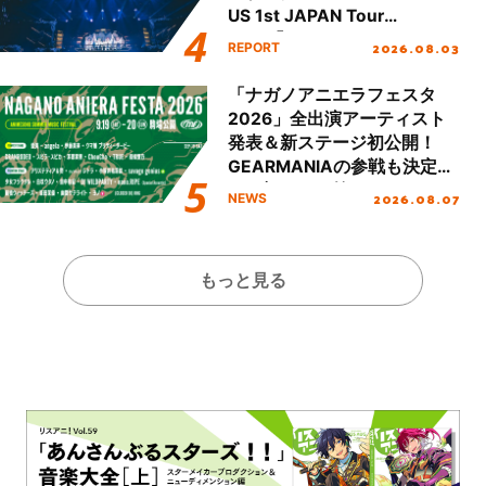
US 1st JAPAN Tour
Final「NICE to meet YOU
2026.08.03
REPORT
!!」Dear 横浜BUNTAI”をレポ
ート!!
「ナガノアニエラフェスタ
2026」全出演アーティスト
発表＆新ステージ初公開！
GEARMANIAの参戦も決定
し、初となる第3ステージの
2026.08.07
NEWS
全貌が明らかに！
もっと見る