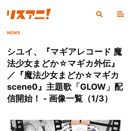
NEWS
シユイ、『マギアレコード 魔
法少女まどか☆マギカ外伝』
／『魔法少女まどか☆マギカ
scene0』主題歌「GLOW」配
信開始！ - 画像一覧（1/3）