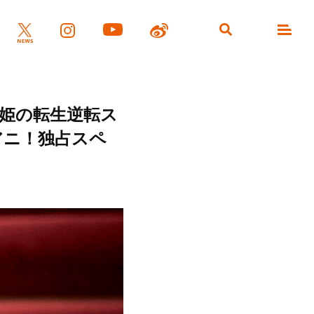
姫の転生逆転ス
アニ！独占スペ