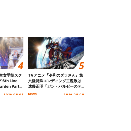
ノ空女学院スク
TVアニメ『令和のダラさん』第
th Live
六怪特殊エンディング主題歌は
rden Party
遠藤正明「ガン・バルゼーのテ
n Party
ーマ」！ノンクレジットエンデ
2026.08.07
2026.08.08
NEWS
 Day.1レポ
ィング映像も公開！