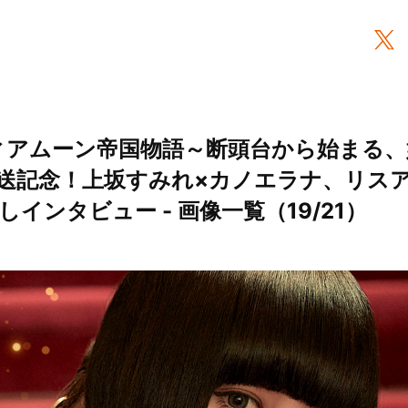
ィアムーン帝国物語～断頭台から始まる、
送記念！上坂すみれ×カノエラナ、リス
インタビュー - 画像一覧（19/21）