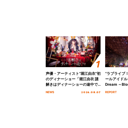
声優・アーティスト“堀江由衣”初
“ラブライブ
のディナーショー「堀江由衣 謎
ールアイドルクラ
解きはディナーショーの途中で
Dream ～Blo
2026」キービジュアル＆グッズ
～ ＜Bloom G
2026.08.07
NEWS
REPORT
ラインナップが公開！
Stage／埼玉
ート！