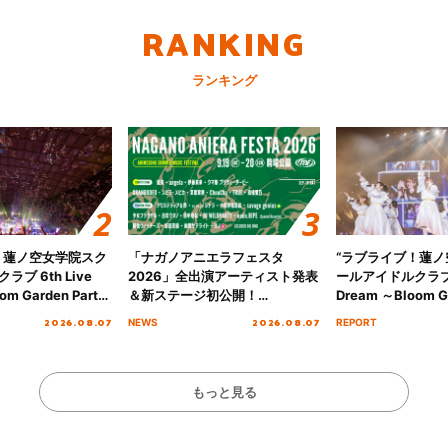
RANKING
ランキング
！蓮ノ空女学院スク
「ナガノアニエラフェスタ
“ラブライブ！蓮
ブ 6th Live
2026」全出演アーティスト発表
ールアイドルクラブ 6
om Garden Party
＆新ステージ初公開！
Dream ～Bloom Ga
arden Party
GEARMANIAの参戦も決定し、
～ ＜Bloom Garde
2026.08.07
2026.08.07
NEWS
REPORT
公演＞” Day.2レポ
初となる第3ステージの全貌が明
Stage／埼玉公演＞”
らかに！
ート！
もっと見る