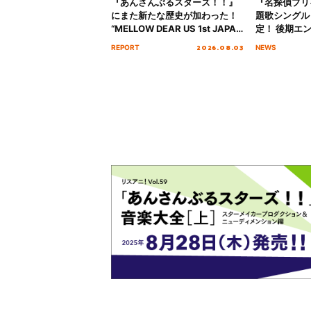
『あんさんぶるスターズ！！』
『名探偵プリ
にまた新たな歴史が加わった！
題歌シングル
“MELLOW DEAR US 1st JAPAN
定！ 後期エ
Tour Final「NICE to meet YOU
「いつかわか
2026.08.03
REPORT
NEWS
!!」Dear 横浜BUNTAI”をレポー
る」TVサイ
ト!!