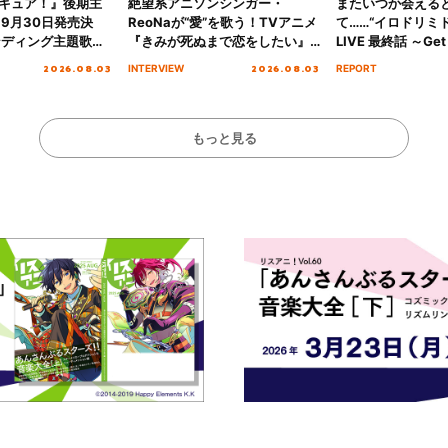
キュア！』後期主
絶望系アニソンシンガー・
またいつか会える
 9月30日発売決
ReoNaが“愛”を歌う！TVアニメ
て……“イロドリミドリ
ンディング主題歌
『きみが死ぬまで恋をしたい』
LIVE 最終話 ～Get 
る☆きっとあえ
オープニング主題歌「Amore」
MIRAI!!!!!!!!!!!
2026.08.03
2026.08.03
INTERVIEW
REPORT
ズ先行配信開始！
インタビュー
を経てファイナル
演をレポート
もっと見る