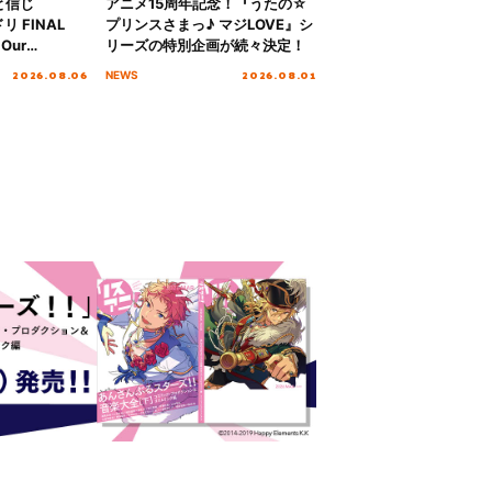
と信じ
アニメ15周年記念！『うたの☆
 FINAL
プリンスさまっ♪ マジLOVE』シ
Our
リーズの特別企画が続々決定！
!!!～”10年の活動
2026.08.06
2026.08.01
NEWS
を迎える本公