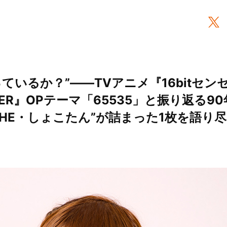
ているか？”――TVアニメ『16bitセン
LAYER』OPテーマ「65535」と振り返る
HE・しょこたん”が詰まった1枚を語り尽く