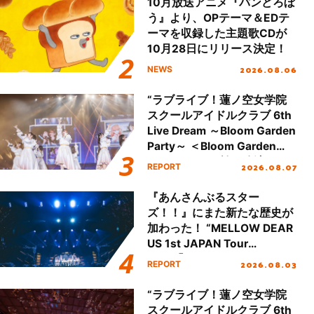
10月放送アニメ『パンどろぼ
う』より、OPテーマ＆EDテ
ーマを収録した主題歌CDが
10月28日にリリース決定！
2026.08.06
NEWS
“ラブライブ！蓮ノ空女学院
スクールアイドルクラブ 6th
Live Dream ～Bloom Garden
Party～ ＜Bloom Garden
Party Stage／埼玉公演＞”
2026.08.07
REPORT
Day.1レポート！
『あんさんぶるスター
ズ！！』にまた新たな歴史が
加わった！ “MELLOW DEAR
US 1st JAPAN Tour
Final「NICE to meet YOU
2026.08.03
REPORT
!!」Dear 横浜BUNTAI”をレポ
ート!!
“ラブライブ！蓮ノ空女学院
スクールアイドルクラブ 6th