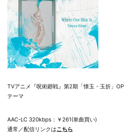
TVアニメ『呪術廻戦』第2期「懐玉・玉折」OP
テーマ
AAC-LC 320kbps：￥261(単曲買い)
通常／配信リンクは
こちら