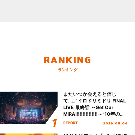
RANKING
ランキング
またいつか会えると信じ
て……“イロドリミドリ FINAL
LIVE 最終話 ～Get Our
MIRAI!!!!!!!!!!!!!!～”10年の活
動を経てファイナルを迎える
2026.08.06
REPORT
本公演をレポート