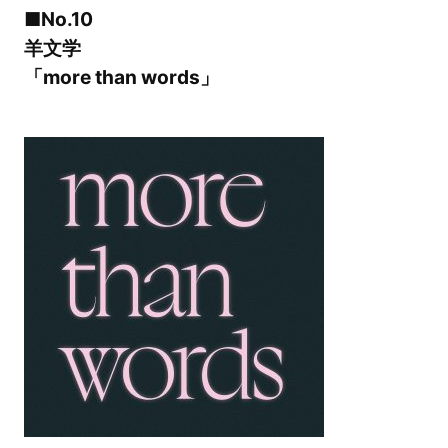
■No.10
羊文学
「more than words」