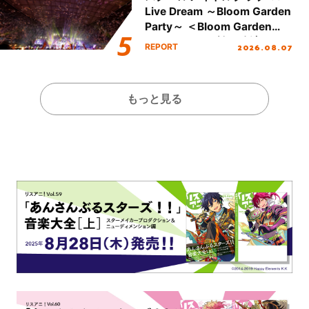
Live Dream ～Bloom Garden
Party～ ＜Bloom Garden
Party Stage／埼玉公演＞”
2026.08.07
REPORT
Day.2レポート！
もっと見る