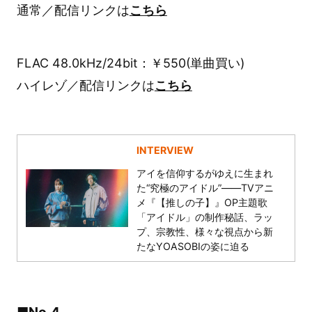
通常／配信リンクは
こちら
FLAC 48.0kHz/24bit：￥550(単曲買い)
ハイレゾ／配信リンクは
こちら
INTERVIEW
アイを信仰するがゆえに生まれ
た“究極のアイドル”――TVアニ
メ『【推しの子】』OP主題歌
「アイドル」の制作秘話、ラッ
プ、宗教性、様々な視点から新
たなYOASOBIの姿に迫る
■No.4