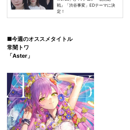
戦』「渋谷事変」EDテーマに決
定！
■今週のオススメタイトル
常闇トワ
「Aster」