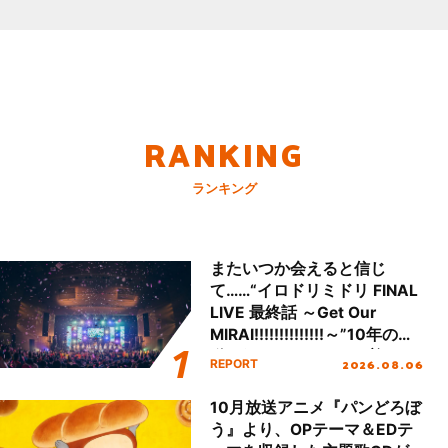
RANKING
ランキング
またいつか会えると信じ
て……“イロドリミドリ FINAL
LIVE 最終話 ～Get Our
MIRAI!!!!!!!!!!!!!!～”10年の活
動を経てファイナルを迎える
2026.08.06
REPORT
本公演をレポート
10月放送アニメ『パンどろぼ
う』より、OPテーマ＆EDテ