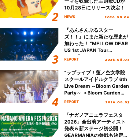
ーマを収録した主題歌CDが
10月28日にリリース決定！
2026.08.06
NEWS
『あんさんぶるスター
ズ！！』にまた新たな歴史が
加わった！ “MELLOW DEAR
US 1st JAPAN Tour
Final「NICE to meet YOU
2026.08.03
REPORT
!!」Dear 横浜BUNTAI”をレポ
ート!!
“ラブライブ！蓮ノ空女学院
スクールアイドルクラブ 6th
Live Dream ～Bloom Garden
Party～ ＜Bloom Garden
Party Stage／埼玉公演＞”
2026.08.07
REPORT
Day.1レポート！
「ナガノアニエラフェスタ
2026」全出演アーティスト
発表＆新ステージ初公開！
GEARMANIAの参戦も決定