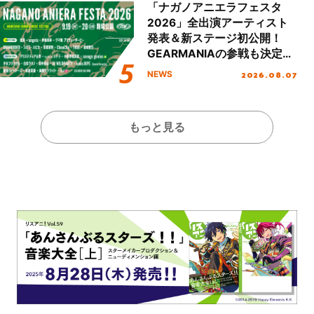
「ナガノアニエラフェスタ
2026」全出演アーティスト
発表＆新ステージ初公開！
GEARMANIAの参戦も決定
し、初となる第3ステージの
2026.08.07
NEWS
全貌が明らかに！
もっと見る