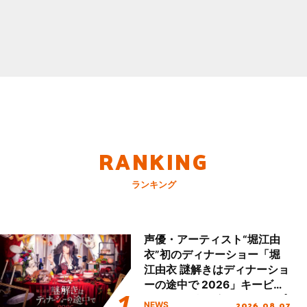
RANKING
ランキング
声優・アーティスト“堀江由
衣”初のディナーショー「堀
江由衣 謎解きはディナーショ
ーの途中で 2026」キービジ
ュアル＆グッズラインナップ
2026.08.07
NEWS