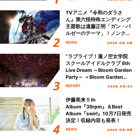
が公開！
TVアニメ『令和のダラさ
ん』第六怪特殊エンディング
主題歌は遠藤正明「ガン・バ
ルゼーのテーマ」！ノンクレ
ジットエンディング映像も公
2026.08.08
NEWS
開！
“ラブライブ！蓮ノ空女学院
スクールアイドルクラブ 6th
Live Dream ～Bloom Garden
Party～ ＜Bloom Garden
Party Stage／埼玉公演＞”
2026.08.07
REPORT
Day.2レポート！
伊藤美来５th
Album『39rpm』＆Best
Album『swirl』10月7日発売
決定！収録内容も発表！
2026.08.08
NEWS