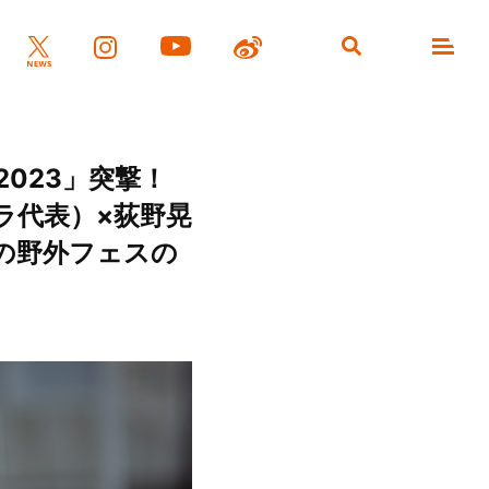
023」突撃！
ラ代表）×荻野晃
二の野外フェスの