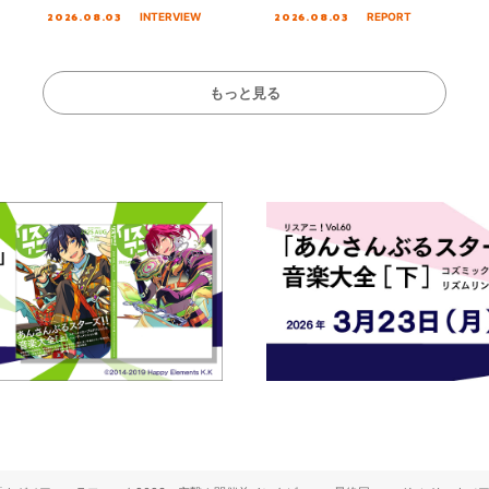
る☆きっとあえ
オープニング主題歌「Amore」
MIRAI!!!!!!!!!!!
2026.08.03
2026.08.03
INTERVIEW
REPORT
ズ先行配信開始！
インタビュー
を経てファイナル
演をレポート
もっと見る