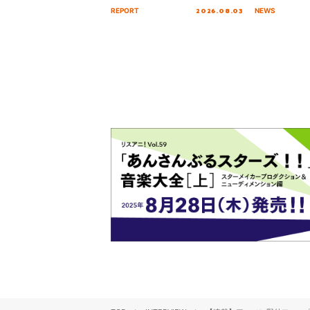
Tour Final「NICE to meet YOU
「いつかわか
2026.08.03
REPORT
NEWS
!!」Dear 横浜BUNTAI”をレポー
る」TVサイ
ト!!