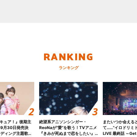
RANKING
ランキング
キュア！』後期主
絶望系アニソンシンガー・
またいつか会える
 9月30日発売決
ReoNaが“愛”を歌う！TVアニメ
て……“イロドリミドリ
ンディング主題歌
『きみが死ぬまで恋をしたい』
LIVE 最終話 ～Get 