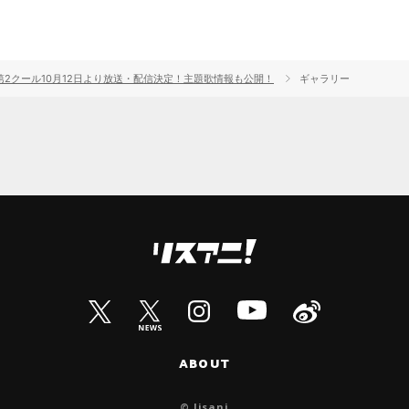
RLD』第2クール10月12日より放送・配信決定！主題歌情報も公開！
ギャラリー
ABOUT
© lisani