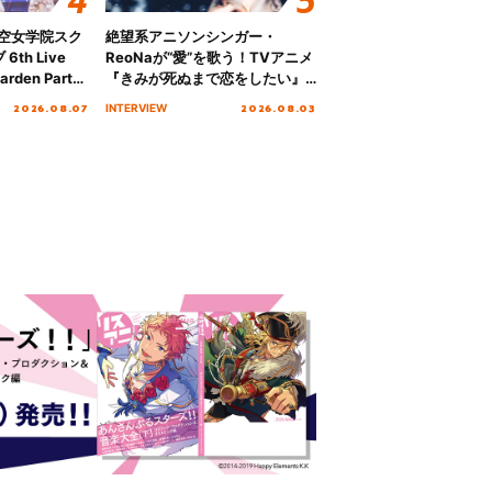
ノ空女学院スク
絶望系アニソンシンガー・
th Live
ReoNaが“愛”を歌う！TVアニメ
rden Party
『きみが死ぬまで恋をしたい』
n Party
オープニング主題歌「Amore」
2026.08.07
2026.08.03
INTERVIEW
 Day.1レポ
インタビュー