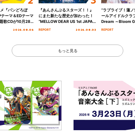
ニメ『パンどろぼ
『あんさんぶるスターズ！！』
“ラブライブ！蓮
Pテーマ＆EDテーマ
にまた新たな歴史が加わった！
ールアイドルクラブ 6
歌CDが10月28
“MELLOW DEAR US 1st JAPAN
Dream ～Bloom Ga
決定！
Tour Final「NICE to meet YOU
～ ＜Bloom Garde
2026.08.06
2026.08.03
REPORT
REPORT
!!」Dear 横浜BUNTAI”をレポー
Stage／埼玉公演＞”
ト!!
ート！
もっと見る