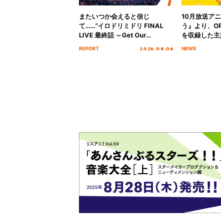
またいつか会えると信じ
10月放送ア
て……“イロドリミドリ FINAL
う』より、O
LIVE 最終話 ～Get Our
を収録した主題
MIRAI!!!!!!!!!!!!!!～”10年の活動
日にリリース
2026.08.06
REPORT
NEWS
を経てファイナルを迎える本公
演をレポート