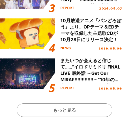
Party Stage／埼玉公演＞”
2026.08.07
REPORT
Day.1レポート！
10月放送アニメ『パンどろぼ
う』より、OPテーマ＆EDテ
ーマを収録した主題歌CDが
10月28日にリリース決定！
2026.08.06
NEWS
またいつか会えると信じ
て……“イロドリミドリ FINAL
LIVE 最終話 ～Get Our
MIRAI!!!!!!!!!!!!!!～”10年の活
動を経てファイナルを迎える
2026.08.06
REPORT
本公演をレポート
もっと見る