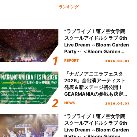
ランキング
“ラブライブ！蓮ノ空女学院
スクールアイドルクラブ 6th
Live Dream ～Bloom Garden
Party～ ＜Bloom Garden
Party Stage／埼玉公演＞”
2026.08.07
REPORT
Day.2レポート！
「ナガノアニエラフェスタ
2026」全出演アーティスト
発表＆新ステージ初公開！
GEARMANIAの参戦も決定
し、初となる第3ステージの
2026.08.07
NEWS
全貌が明らかに！
“ラブライブ！蓮ノ空女学院
スクールアイドルクラブ 6th
Live Dream ～Bloom Garden
Party～ ＜Bloom Garden