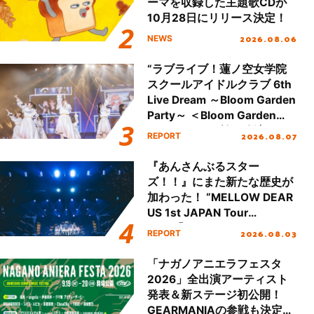
ーマを収録した主題歌CDが
10月28日にリリース決定！
2026.08.06
NEWS
“ラブライブ！蓮ノ空女学院
スクールアイドルクラブ 6th
Live Dream ～Bloom Garden
Party～ ＜Bloom Garden
Party Stage／埼玉公演＞”
2026.08.07
REPORT
Day.1レポート！
『あんさんぶるスター
ズ！！』にまた新たな歴史が
加わった！ “MELLOW DEAR
US 1st JAPAN Tour
Final「NICE to meet YOU
2026.08.03
REPORT
!!」Dear 横浜BUNTAI”をレポ
ート!!
「ナガノアニエラフェスタ
2026」全出演アーティスト
発表＆新ステージ初公開！
GEARMANIAの参戦も決定