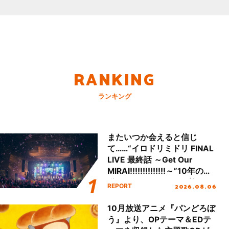
RANKING
ランキング
またいつか会えると信じ
て……“イロドリミドリ FINAL
LIVE 最終話 ～Get Our
MIRAI!!!!!!!!!!!!!!～”10年の活
動を経てファイナルを迎える
2026.08.06
REPORT
本公演をレポート
10月放送アニメ『パンどろぼ
う』より、OPテーマ＆EDテ