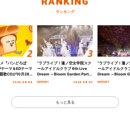
RANKING
ランキング
ニメ『パンどろぼ
“ラブライブ！蓮ノ空女学院スク
“ラブライブ！蓮
Pテーマ＆EDテーマ
ールアイドルクラブ 6th Live
ールアイドルクラブ 6
歌CDが10月28
Dream ～Bloom Garden Party
Dream ～Bloom Ga
決定！
～ ＜Bloom Garden Party
～ ＜Bloom Garde
2026.08.06
2026.08.07
REPORT
REPORT
Stage／埼玉公演＞” Day.1レポ
Stage／埼玉公演＞
ート！
ート！
もっと見る