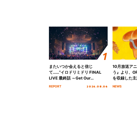
またいつか会えると信じ
10月放送ア
て……“イロドリミドリ FINAL
う』より、O
LIVE 最終話 ～Get Our
を収録した主題
MIRAI!!!!!!!!!!!!!!～”10年の活動
日にリリース
2026.08.06
REPORT
NEWS
を経てファイナルを迎える本公
演をレポート