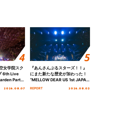
ノ空女学院スク
『あんさんぶるスターズ！！』
th Live
にまた新たな歴史が加わった！
rden Party
“MELLOW DEAR US 1st JAPAN
n Party
Tour Final「NICE to meet YOU
2026.08.07
2026.08.03
REPORT
” Day.2レポ
!!」Dear 横浜BUNTAI”をレポー
ト!!