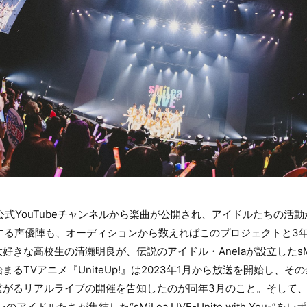
た公式YouTubeチャンネルから楽曲が公開され、アイドルたちの活
する声優陣も、オーディションから数えればこのプロジェクトと3
好きな高校生の清瀬明良が、伝説のアイドル・Anelaが設立したsM
るTVアニメ『UniteUp!』は2023年1月から放送を開始し、
繋がるリアルライブの開催を告知したのが同年3月のこと。そして
アイドルたちが集結した“sMiLea LIVE-Unite with You-”を