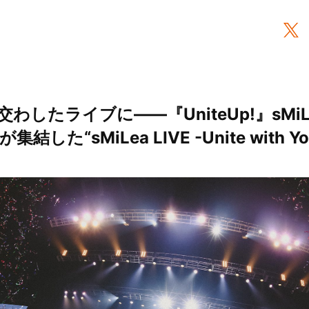
わしたライブに――『UniteUp!』sMi
した“sMiLea LIVE -Unite with 