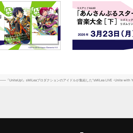
iteUp!』sMiLeaプロダクションのアイドルが集結した“sMiLea LIVE -Unite with 