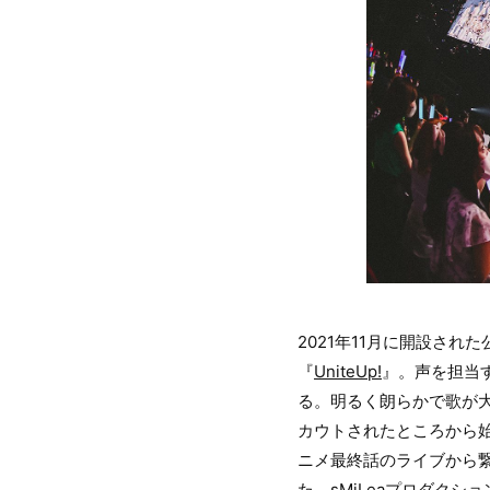
2021年11月に開設され
『
UniteUp!
』。声を担当
る。明るく朗らかで歌が大
カウトされたところから始ま
ニメ最終話のライブから
た。sMiLeaプロダクションの