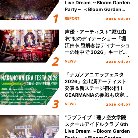
Live Dream ～Bloom Garden
Party～ ＜Bloom Garden
Party Stage／埼玉公演＞”
2026.08.07
REPORT
Day.2レポート！
声優・アーティスト“堀江由
衣”初のディナーショー「堀
江由衣 謎解きはディナーショ
ーの途中で 2026」キービジ
ュアル＆グッズラインナップ
2026.08.07
NEWS
が公開！
「ナガノアニエラフェスタ
2026」全出演アーティスト
発表＆新ステージ初公開！
GEARMANIAの参戦も決定
し、初となる第3ステージの
2026.08.07
NEWS
全貌が明らかに！
“ラブライブ！蓮ノ空女学院
スクールアイドルクラブ 6th
Live Dream ～Bloom Garden
Party～ ＜Bloom Garden