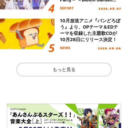
Party Stage／埼玉公演＞”
2026.08.07
REPORT
Day.1レポート！
10月放送アニメ『パンどろぼ
う』より、OPテーマ＆EDテ
ーマを収録した主題歌CDが
10月28日にリリース決定！
2026.08.06
NEWS
もっと見る