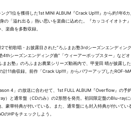
位を獲得した1st MINI ALBUM『Crack Up!!!!』から約1
O自身の「溢れ出る」熱い思いを楽曲に込めた。『カッコイイオトナ
い、楽曲を多数収録。
2022で初歌唱・お披露目された”ろふまお塾3rdシーズンエンディング
塾4thシーズンエンディング曲”「ウィーアーポップスター」などオ
ろふまお塾』のろふまお農業シリーズ動画内で、甲斐⽥ 晴が披露し
11曲収録。前作「Crack Up!!!!」からパワーアップしたROF-
son 4」の放送に合わせて、1st FULL ALBUM『Overflow
ray）と通常盤（CDのみ）の2形態を発売。初回限定盤のBlu-ray
他、豪華特典が付いている。また、通常盤にも封入特典が付いてい
AOのHPをチェックしよう。