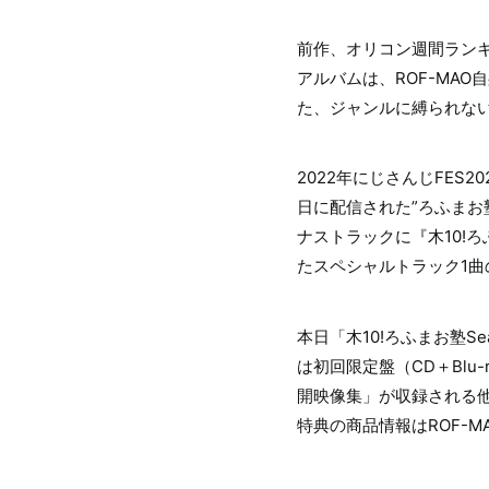
前作、オリコン週間ランキング1
アルバムは、ROF-MA
た、ジャンルに縛られな
2022年にじさんじFES
日に配信された”ろふまお
ナストラックに『⽊10!
たスペシャルトラック1曲の計
本日「木10!ろふまお塾Sea
は初回限定盤（CD＋Blu-
開映像集」が収録される
特典の商品情報はROF-M