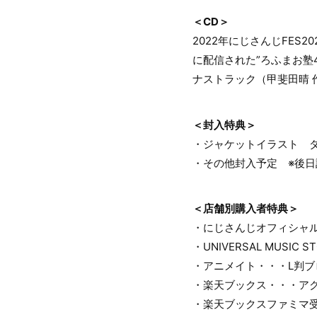
＜CD＞
2022年にじさんじFES
に配信された”ろふまお塾
ナストラック（甲斐田晴 
＜封入特典＞
・ジャケットイラスト 
・その他封入予定 ※後
＜店舗別購入者特典＞
・にじさんじオフィシャ
・UNIVERSAL MUSI
・アニメイト・・・L判ブ
・楽天ブックス・・・アク
・楽天ブックスファミマ受