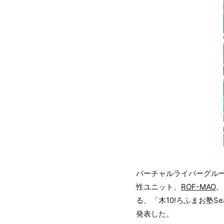
バーチャルライバーグル
性ユニット、
ROF-MAO
。
る、「木10!ろふまお塾Sea
発表した。