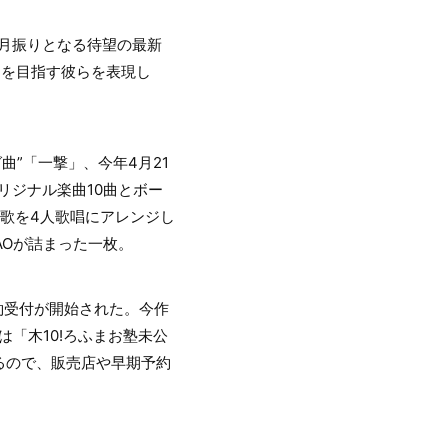
年6カ月振りとなる待望の最新
』を目指す彼らを表現し
曲”「一撃」、今年4月21
リジナル楽曲10曲とボー
た歌を4⼈歌唱にアレンジし
MAOが詰まった一枚。
』の予約受付が開始された。今作
には「木10!ろふまお塾未公
るので、販売店や早期予約