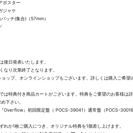
アポスター
メガジャケ
バッチ(集合)（57mm）
ド
り
ては後日発表いたします。
無くなり次第終了となります。
Dショップ、オンラインショップもございます。詳しくは購入ご希望
プでは特典付き商品カートがございます。特典をご要望のお客様は
求め下さい。
verflow』初回限定盤（ POCS-39041）通常盤（POCS-30
ずれか1枚ご購入につき、オリジナル特典を1個差し上げます。