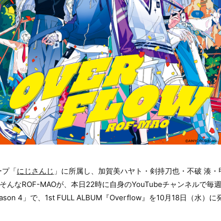
ープ「
にじさんじ
」に所属し、加賀美ハヤト・剣持刀也・不破 湊・
そんなROF-MAOが、本日22時に自身のYouTubeチャンネルで
son 4」で、1st FULL ALBUM『Overflow』を10月18日