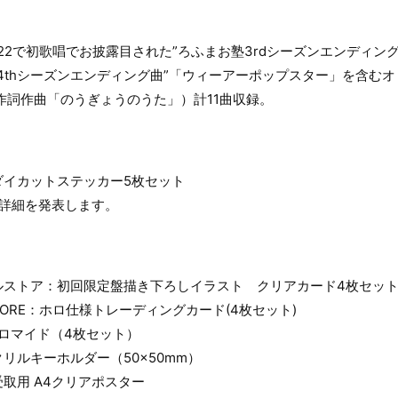
2022で初歌唱でお披露目された”ろふまお塾3rdシーズンエンディング
4thシーズンエンディング曲”「ウィーアーポップスター」を含むオ
作詞作曲「のうぎょうのうた」）計11曲収録。
ダイカットステッカー5枚セット
日詳細を発表します。
ルストア：初回限定盤描き下ろしイラスト クリアカード4枚セッ
C STORE：ホロ仕様トレーディングカード(4枚セット)
ロマイド（4枚セット）
リルキーホルダー（50×50mm）
取用 A4クリアポスター