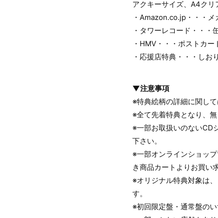
アクキーサイズ、A4クリ
・Amazon.co.jp・・・
・タワーレコード・・・缶
・HMV・・・ポストカー
・応援店特典・・・しお
▼注意事項
※特典絵柄の詳細に関し
※全て先着特典となり、
※一部お取扱いのないC
下さい。
※一部オンラインショッ
き商品カートよりお買い
※オリジナル特典対象は、『O
す。
※初回限定盤・通常盤のい