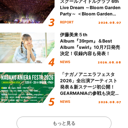
スクールアイドルクラブ 6th
Live Dream ～Bloom Garden
Party～ ＜Bloom Garden
Party Stage／埼玉公演＞”
2026.08.07
REPORT
Day.2レポート！
伊藤美来５th
Album『39rpm』＆Best
Album『swirl』10月7日発売
決定！収録内容も発表！
2026.08.08
NEWS
「ナガノアニエラフェスタ
2026」全出演アーティスト
発表＆新ステージ初公開！
GEARMANIAの参戦も決定
し、初となる第3ステージの
2026.08.07
NEWS
全貌が明らかに！
もっと見る