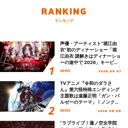
RANKING
ランキング
声優・アーティスト“堀江由
衣”初のディナーショー「堀
江由衣 謎解きはディナーショ
ーの途中で 2026」キービジ
ュアル＆グッズラインナップ
2026.08.07
NEWS
が公開！
TVアニメ『令和のダラさ
ん』第六怪特殊エンディング
主題歌は遠藤正明「ガン・バ
ルゼーのテーマ」！ノンクレ
ジットエンディング映像も公
2026.08.08
NEWS
開！
“ラブライブ！蓮ノ空女学院