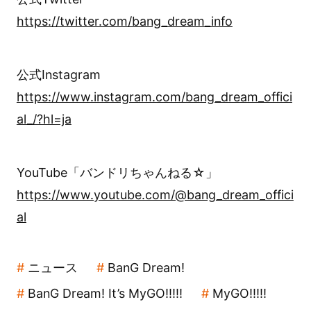
https://twitter.com/bang_dream_info
公式Instagram
https://www.instagram.com/bang_dream_offici
al_/?hl=ja
YouTube「バンドリちゃんねる☆」
https://www.youtube.com/@bang_dream_offici
al
ニュース
BanG Dream!
BanG Dream! It’s MyGO!!!!!
MyGO!!!!!