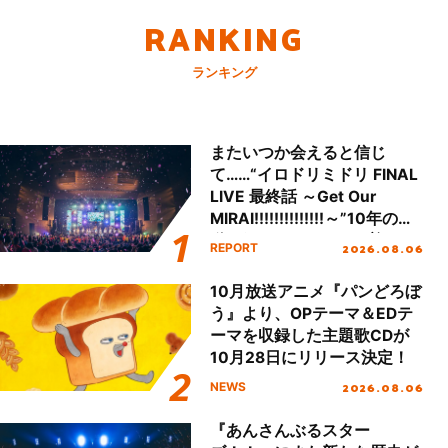
RANKING
ランキング
またいつか会えると信じ
て……“イロドリミドリ FINAL
LIVE 最終話 ～Get Our
MIRAI!!!!!!!!!!!!!!～”10年の活
動を経てファイナルを迎える
2026.08.06
REPORT
本公演をレポート
10月放送アニメ『パンどろぼ
う』より、OPテーマ＆EDテ
ーマを収録した主題歌CDが
10月28日にリリース決定！
2026.08.06
NEWS
『あんさんぶるスター