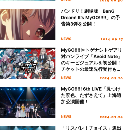
バンドリ！劇場版「BanG
Dream! It’s MyGO!!!!!」の予
告第3弾を公開！
2024.09.27
NEWS
MyGO!!!!!×トゲナシトゲアリ
対バンライブ「Avoid Note」
のキービジュアルを初公開！
チケットの最速先行受付もス
タート！
2024.09.26
NEWS
MyGO!!!!! 6th LIVE「見つけ
た景色、たずさえて」上海追
加公演開催！
2024.09.24
NEWS
「リスパレ！チョイス」選出