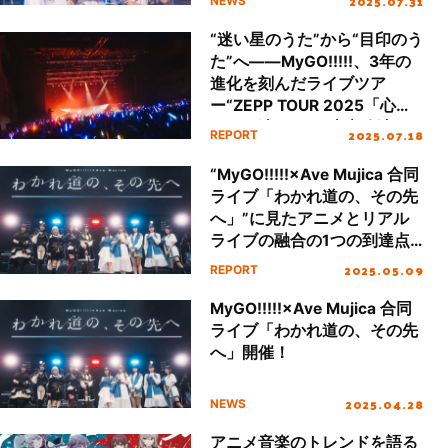
2025.07.31
NEWS
“迷い星のうた”から“目印のう
た”へ――MyGO!!!!!、3年の
進化を刻んだライブツア
ー“ZEPP TOUR 2025「心の
はしを辿って」”東京公演レ
2025.07.18
REPORT
ポート
“MyGO!!!!!×Ave Mujica 合同
ライブ「わかれ道の、その先
へ」”に見たアニメとリアル
ライブの融合の1つの到達点
――Kアリーナ横浜を震撼さ
2025.05.09
REPORT
せた圧巻のステージの記録
MyGO!!!!!×Ave Mujica 合同
ライブ「わかれ道の、その先
へ」開催！
2025.04.28
NEWS
アニメ音楽のトレンドを語る