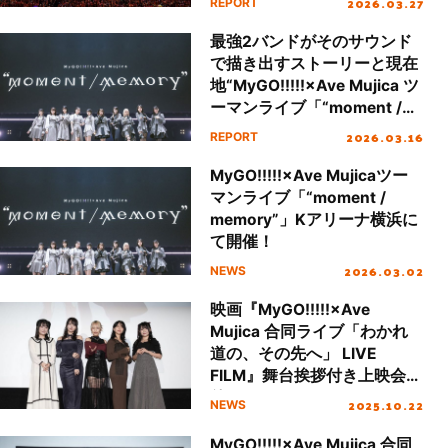
2026.03.27
REPORT
Dream!」”レポート
最強2バンドがそのサウンド
で描き出すストーリーと現在
地“MyGO!!!!!×Ave Mujica ツ
ーマンライブ「“moment /
memory”」”レポート
2026.03.16
REPORT
MyGO!!!!!×Ave Mujicaツー
マンライブ「“moment /
memory”」Kアリーナ横浜に
て開催！
2026.03.02
NEWS
映画『MyGO!!!!!×Ave
Mujica 合同ライブ「わかれ
道の、その先へ」 LIVE
FILM』舞台挨拶付き上映会開
催！
2025.10.22
NEWS
MyGO!!!!!×Ave Mujica 合同