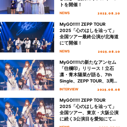
トを開催！
2025.08.20
NEWS
MyGO!!!!! ZEPP TOUR
2025「心のはしを辿って」
全国ツアー最終公演が北海道
にて開催！
2025.08.10
NEWS
MyGO!!!!!の新たなアンセム
「往欄印」リリース！立石
凛・青木陽菜が語る、7th
Single、ZEPP TOUR、3周年
を迎えたバンド活動へのさら
2025.08.08
INTERVIEW
なる熱
MyGO!!!!! ZEPP TOUR
2025「心のはしを辿って」
全国ツアー、東京・大阪公演
に続く3公演目を愛知にて開
催！