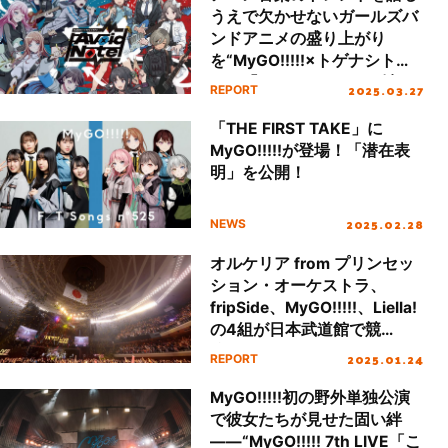
うえで欠かせないガールズバ
ンドアニメの盛り上がり
を“MyGO!!!!!×トゲナシトゲ
アリ「Avoid Note」”を軸に
2025.03.27
REPORT
探る
「THE FIRST TAKE」に
MyGO!!!!!が登場！「潜在表
明」を公開！
2025.02.28
NEWS
オルケリア from プリンセッ
ション・オーケストラ、
fripSide、MyGO!!!!!、Liella!
の4組が日本武道館で競
演！“リスアニ！LIVE
2025.01.24
REPORT
2025”FRIDAY STAGE速報レ
ポート！
MyGO!!!!!初の野外単独公演
で彼女たちが見せた固い絆
――“MyGO!!!!! 7th LIVE「こ