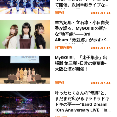
て開催。次回単独ライブなど
新情報も公開！
2026.07.21
NEWS
羊宮妃那・立石凛・小日向美
香が語る、MyGO!!!!!の新た
な“地平線”――3rd
Album『致並跡』が示すバン
ドの現在地に迫るロングイン
2026.07.15
INTERVIEW
タビュー！
MyGO!!!!!、「迷子集会」出
張版 第三弾 -日常の築葉書-
大阪公演が開催！
2026.05.11
NEWS
叶ったたくさんの“奇跡”と、
まだまだ広がるキラキラドキ
ドキの夢――“BanG Dream!
10th Anniversary LIVE「In
the name of BanG