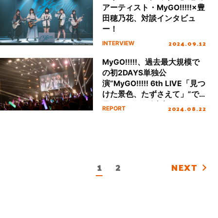
アーティスト・MyGO!!!!!×豊
田穂乃花、対談インタビュ
ー！
2024.09.12
INTERVIEW
MyGO!!!!!、過去最大規模で
の初2DAYS単独公
演“MyGO!!!!! 6th LIVE「見つ
けた景色、たずさえて」”で
見せた1つの到達点、そして
2024.08.22
REPORT
広がる未来――。
1
2
NEXT