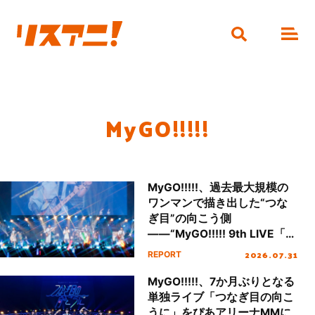
MyGO!!!!!
MyGO!!!!!、過去最大規模の
ワンマンで描き出した“つな
ぎ目”の向こう側
――“MyGO!!!!! 9th LIVE「つ
なぎ目の向こうに」”DAY2レ
2026.07.31
REPORT
ポート
MyGO!!!!!、7か月ぶりとなる
単独ライブ「つなぎ目の向こ
うに」をぴあアリーナMMに