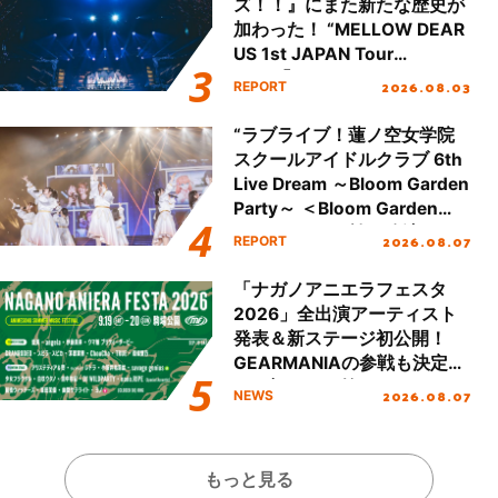
ズ！！』にまた新たな歴史が
加わった！ “MELLOW DEAR
US 1st JAPAN Tour
Final「NICE to meet YOU
2026.08.03
REPORT
!!」Dear 横浜BUNTAI”をレポ
ート!!
“ラブライブ！蓮ノ空女学院
スクールアイドルクラブ 6th
Live Dream ～Bloom Garden
Party～ ＜Bloom Garden
Party Stage／埼玉公演＞”
2026.08.07
REPORT
Day.1レポート！
「ナガノアニエラフェスタ
2026」全出演アーティスト
発表＆新ステージ初公開！
GEARMANIAの参戦も決定
し、初となる第3ステージの
2026.08.07
NEWS
全貌が明らかに！
もっと見る