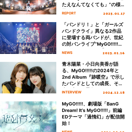
たえなんてなくても」”の様
子をレポート
2025.01.17
REPORT
「バンドリ！」と「ガールズ
バンドクライ」異なる2作品
に登場する両バンドが、世紀
の対バンライブ“MyGO!!!!!×
トゲナシトゲアリ「Avoid
2025.01.16
NEWS
Note」”を開催！
青木陽菜・小日向美香が語
る、MyGO!!!!!の2024年と
2nd Album『跡暖空』で示し
たバンドとしての成長、その
先に広がる景色
2024.12.18
INTERVIEW
MyGO!!!!!、劇場版「BanG
Dream! It’s MyGO!!!!!」前編
EDテーマ「過惰幻」が配信開
始！
2024.09.30
NEWS