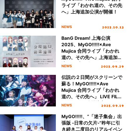
ライブ「わかれ道の、その先
へ」上海追加公演が開催！
2025.10.13
NEWS
BanG Dream! 上海公演
2025、MyGO!!!!!×Ave
Mujica 合同ライブ「わかれ
道の、その先へ」上海追加公
演ライブ・ビューイング開催
2025.09.29
NEWS
決定！
伝説の２日間がスクリーンで
蘇る！MyGO!!!!!×Ave
Mujica 合同ライブ「わかれ
道の、その先へ」 LIVE FILM
が10月18日公開決定！
2025.09.19
NEWS
MyGO!!!!!、“「迷子集会」出
張版 -日常の欠片-”昨年に引
き続き二度目のリアルイベン